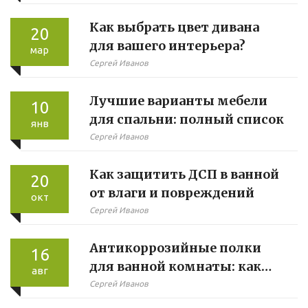
предприятий: как выйти на
Как выбрать цвет дивана
новый уровень ТБ
20
для вашего интерьера?
мар
Сергей Иванов
Лучшие варианты мебели
10
для спальни: полный список
янв
Сергей Иванов
Как защитить ДСП в ванной
20
от влаги и повреждений
окт
Сергей Иванов
Антикоррозийные полки
16
для ванной комнаты: как
авг
выбрать и ухаживать
Сергей Иванов