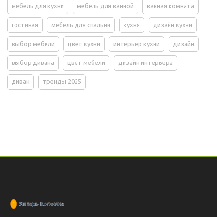
мебель для кухни
мебель для ванной
ванная комната
гостиная
мебель для спальни
кухня
дизайн кухни
выбор мебели
цвет кухни
интерьер кухни
дизайн
выбор дивана
цвет мебели
дизайн интерьера
диван
тренды 2025