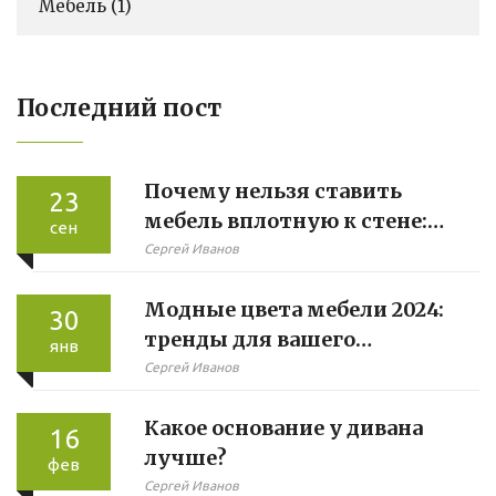
Мебель
(1)
Последний пост
Почему нельзя ставить
23
мебель вплотную к стене:
сен
проблемы и решения
Сергей Иванов
Модные цвета мебели 2024:
30
тренды для вашего
янв
интерьера
Сергей Иванов
Какое основание у дивана
16
лучше?
фев
Сергей Иванов