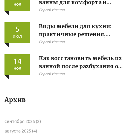
ванны для комфорта и
ноя
удобства
Сергей Иванов
Виды мебели для кухни:
5
практичные решения,
июл
современные тенденции и
Сергей Иванов
советы по выбору
Как восстановить мебель из
14
ванной после разбухания от
ноя
воды
Сергей Иванов
Архив
сентября 2025
(2)
августа 2025
(4)