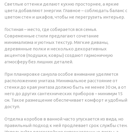
Светлые оттенки делают кухню просторнее, а яркие
цвета добавляют энергии. Главное – соблюдать баланс с
цветом стен и шкафов, чтобы не перегрузить интерьер.
Гостиная – место, где собирается вся семья.
Современные стили предлагают сочетание
минимализма и уютных текстур. Мягкие диваны,
деревянные полки и несколько декоративных
акцентов (подушки, ковры) создают гармоничную
атмосферу без лишних деталей.
При планировке санузла особое внимание уделяется
расположению унитаза. Минимальное расстояние от
стенки до края унитаза должно быть не менее 30 см, а от
него до других сантехнических приборов – минимум 15
см. Такое размещение обеспечивает комфорт и удобный
доступ.
Отделка коробов в ванной часто упускается из вида, но
правильный подход к ней продлевает срок службы стен.
Используйте влагостойкие гипсокартонные листы, а