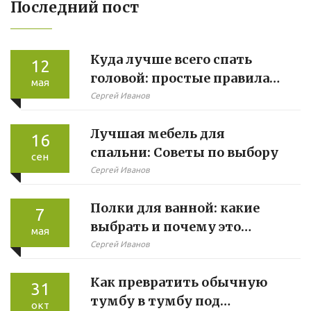
Последний пост
Куда лучше всего спать
12
головой: простые правила
мая
для здорового сна
Сергей Иванов
Лучшая мебель для
16
спальни: Советы по выбору
сен
Сергей Иванов
Полки для ванной: какие
7
выбрать и почему это
мая
важно
Сергей Иванов
Как превратить обычную
31
тумбу в тумбу под
окт