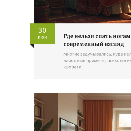
30
Где нельзя спать нога
июн
современный взгляд
Многие задумывались, куда нел
народные приметы, психологи
кровати.