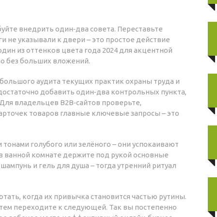
буйте внедрить один‑два совета. Переставьте
оги не указывали к двери – это простое действие
дин из оттенков цвета года 2024 для акцентной
во без больших вложений.
ебольшого аудита текущих практик охраны труда и
о достаточно добавить один‑два контрольных пункта,
 Для владельцев B2B‑сайтов проверьте,
карточек товаров главные ключевые запросы – это
 тонами голубого или зелёного – они успокаивают
А в ванной комнате держите под рукой основные
 шампунь и гель для душа – тогда утренний ритуал
тать, когда их привычка становится частью рутины.
затем переходите к следующей. Так вы постепенно