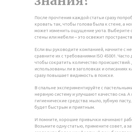
знания?
После прочтения каждой статьи сразу попро
кровать так, чтобы голова была к стене, а н
может изменить ощущение уюта. Выберите о
стены или мебели – это освежит пространст
Если вы руководите компанией, начните с н
сравните их с требованиями ISO 45001. Част
чтобы сократить количество происшествий.
использованы ли в заголовках и описаниях 
сразу повышает видимость в поиске.
В спальне экспериментируйте с пастельными
нервную систему и улучшают качество сна. 
гигиенические средства: мыло, зубную пасту,
будет быстрым и приятным.
И помните, хорошие привычки начинают рабо
Возьмите одну статью, примените совет, а 