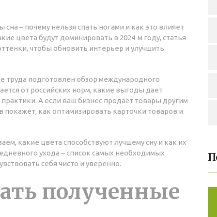
сна – почему нельзя спать ногами и как это влияет
кие цвета будут доминировать в 2024‑м году, статья
 оттенки, чтобы обновить интерьер и улучшить
не труда подготовлен обзор международного
ичается от российских норм, какие выгоды дает
практики. А если ваш бизнес продаёт товары другим
в покажет, как оптимизировать карточки товаров и
аем, какие цвета способствуют лучшему сну и как их
жедневного ухода – список самых необходимых
П
вствовать себя чисто и уверенно.
вать полученные