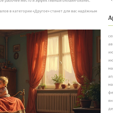
ое рабочее место и эффективный онлайн‑бизнес.
алов в категории «Другое» станет для вас надёжным
А
се
ав
ию
ию
ма
ап
ма
фе
ян
де