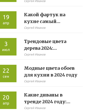
ежедневного сна:
Сергей Иванов
пружинный или
Какой фартук на
полиуретановый?
19
кухне самый
апр
практичный:
Сергей Иванов
реальные советы
Трендовые цвета
3
дерева 2024:
июл
Истинные фавориты
Сергей Иванов
интерьерной моды и
Модные цвета обоев
советы по выбору
22
для кухни в 2024 году
сен
Сергей Иванов
Какие диваны в
20
тренде 2024 году:
апр
свежий взгляд на
Сергей Иванов