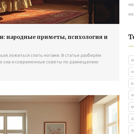
но
ок
Т
ми: народные приметы, психология и
ьзя ложиться спать ногами. В статье разберём
и
ю сна и современные советы по размещению
м
в
м
в
д
д