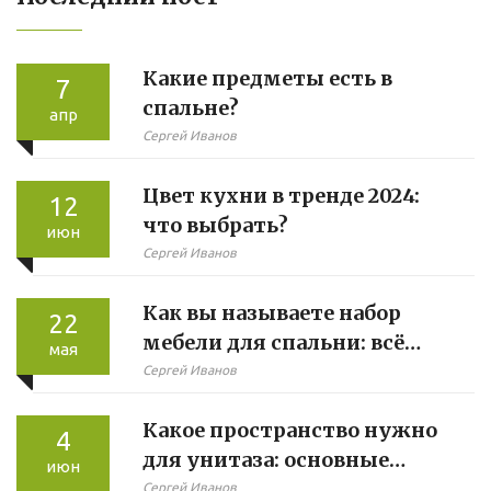
Какие предметы есть в
7
спальне?
апр
Сергей Иванов
Цвет кухни в тренде 2024:
12
что выбрать?
июн
Сергей Иванов
Как вы называете набор
22
мебели для спальни: всё
мая
просто и по делу
Сергей Иванов
Какое пространство нужно
4
для унитаза: основные
июн
требования и лайфхаки
Сергей Иванов