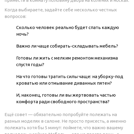
принести в комнату половину двора на коленях и носках.
Когда выбираете, задайте себе несколько честных
вопросов:
Сколько человек реально будет спать каждую
ночь?
Важно ли чаще собирать-складывать мебель?
Готовы ли жить с мелким ремонтом механизма
спустя годы?
На что готовы тратить силы чаще: на уборку-под
кроватью или отмывание диванных пятен?
И, наконец, готовы ли вы жертвовать частью
комфорта ради свободного пространства?
Ещё совет — обязательно попробуйте полежать на
разных моделях в салоне. Не просто присесть, а именно
полежать хотя бы 5 минут: поймете, что важно вашему