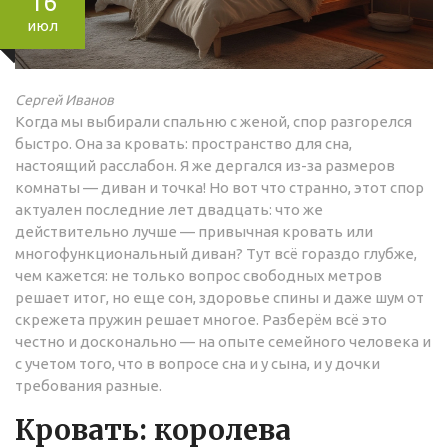
16
июл
Сергей Иванов
Когда мы выбирали спальню с женой, спор разгорелся
быстро. Она за кровать: пространство для сна,
настоящий расслабон. Я же дергался из-за размеров
комнаты — диван и точка! Но вот что странно, этот спор
актуален последние лет двадцать: что же
действительно лучше — привычная кровать или
многофункциональный диван? Тут всё гораздо глубже,
чем кажется: не только вопрос свободных метров
решает итог, но еще сон, здоровье спины и даже шум от
скрежета пружин решает многое. Разберём всё это
честно и досконально — на опыте семейного человека и
с учетом того, что в вопросе сна и у сына, и у дочки
требования разные.
Кровать: королева