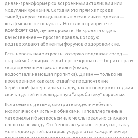
диван-трансформер со встроенными столиками или
модулями хранения. Сегодня это прям хит среди
тинейджеров: складываешь в отсек книги, одеяла —
шкаф можно не покупать. Но если в приоритете
КОМФОРТ СНА
, лучше кровать. На кровати отдых
качественнее — простая правда, которую
подтверждают абоненты форумов о здоровом сне.
Есть небольшая хитрость, которую подсказал сосед —
старый мебельщик: если берёте кровать — берите сразу
защищенный матрас от влаги (чехол,
водоотталкивающая пропитка). Диван — только на
проверенном каркасе: отдайте предпочтение
берёзовой фанере или металлу, так он выдержит годами
скачки детей и неожиданную “акробатику” взрослых.
Если семья с детьми, смотрите модели мебели с
экологически чистыми обивками. Гипоаллергенные
материалы и быстросъемные чехлы реально снижают
хлопоты по уходу. Особенно актуально, если у вас, как у
меня, двое детей, которые умудряются каждый вечер