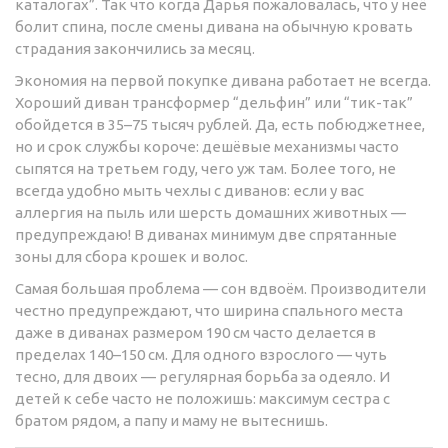
каталогах”. Так что когда Дарья пожаловалась, что у неё
болит спина, после смены дивана на обычную кровать
страдания закончились за месяц.
Экономия на первой покупке дивана работает не всегда.
Хороший диван трансформер “дельфин” или “тик-так”
обойдется в 35–75 тысяч рублей. Да, есть побюджетнее,
но и срок службы короче: дешёвые механизмы часто
сыпятся на третьем году, чего уж там. Более того, не
всегда удобно мыть чехлы с диванов: если у вас
аллергия на пыль или шерсть домашних животных —
предупреждаю! В диванах минимум две спрятанные
зоны для сбора крошек и волос.
Самая большая проблема — сон вдвоём. Производители
честно предупреждают, что ширина спального места
даже в диванах размером 190 см часто делается в
пределах 140–150 см. Для одного взрослого — чуть
тесно, для двоих — регулярная борьба за одеяло. И
детей к себе часто не положишь: максимум сестра с
братом рядом, а папу и маму не вытеснишь.