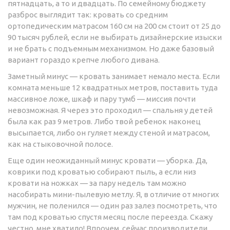
пятнадцать, а то и двадцать. По семейному бюджету
разброс выглядит так: кровать со средним
ортопедическим матрасом 160 см на 200 см стоит от 25 до
90 тысяч рублей, если не выбирать дизайнерские изыски
и не брать с подъемным механизмом. Но даже базовый
вариант гораздо крепче любого дивана.
Заметный минус — кровать занимает немало места. Если
комната меньше 12 квадратных метров, поставить туда
массивное ложе, шкаф и пару тумб — миссия почти
невозможная. Я через это проходил — спальня у детей
была как раз 9 метров. Либо твой ребенок наконец
высыпается, либо он гуляет между стеной и матрасом,
как на стыковочной полосе.
Еще один неожиданный минус кровати — уборка. Да,
коврики под кроватью собирают пыль, а если низ
кровати на ножках — за пару недель там можно
насобирать мини-пылевую метлу. Я, в отличие от многих
мужчин, не поленился — один раз залез посмотреть, что
там под кроватью спустя месяц после переезда. Скажу
честно, мне хватило! Впрочем, сейчас производители