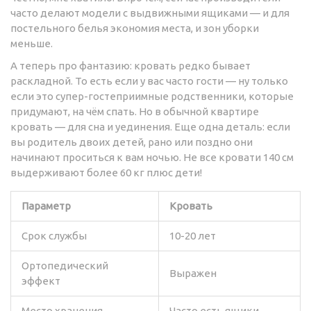
часто делают модели с выдвижными ящиками — и для
постельного белья экономия места, и зон уборки
меньше.
А теперь про фантазию: кровать редко бывает
раскладной. То есть если у вас часто гости — ну только
если это супер-гостеприимные родственники, которые
придумают, на чём спать. Но в обычной квартире
кровать — для сна и уединения. Еще одна деталь: если
вы родитель двоих детей, рано или поздно они
начинают проситься к вам ночью. Не все кровати 140 см
выдерживают более 60 кг плюс дети!
Параметр
Кровать
Срок службы
10-20 лет
Ортопедический
Выражен
эффект
Место хранения
Часто есть ящики