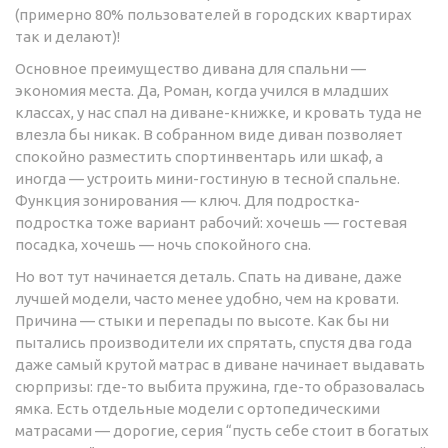
(примерно 80% пользователей в городских квартирах
так и делают)!
Основное преимущество дивана для спальни —
экономия места. Да, Роман, когда учился в младших
классах, у нас спал на диване-книжке, и кровать туда не
влезла бы никак. В собранном виде диван позволяет
спокойно разместить спортинвентарь или шкаф, а
иногда — устроить мини-гостиную в тесной спальне.
Функция зонирования — ключ. Для подростка-
подростка тоже вариант рабочий: хочешь — гостевая
посадка, хочешь — ночь спокойного сна.
Но вот тут начинается деталь. Спать на диване, даже
лучшей модели, часто менее удобно, чем на кровати.
Причина — стыки и перепады по высоте. Как бы ни
пытались производители их спрятать, спустя два года
даже самый крутой матрас в диване начинает выдавать
сюрпризы: где-то выбита пружина, где-то образовалась
ямка. Есть отдельные модели с ортопедическими
матрасами — дорогие, серия “пусть себе стоит в богатых