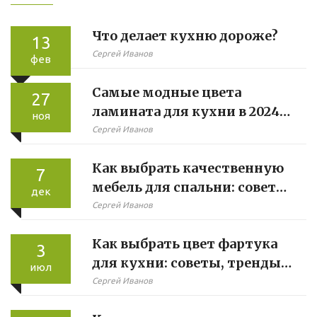
Что делает кухню дороже?
13
Сергей Иванов
фев
Самые модные цвета
27
ламината для кухни в 2024
ноя
году
Сергей Иванов
Как выбрать качественную
7
мебель для спальни: советы
дек
и рекомендации
Сергей Иванов
Как выбрать цвет фартука
3
для кухни: советы, тренды
июл
и практичные решения
Сергей Иванов