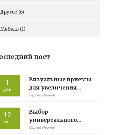
Другое
(6)
Мебель
(1)
оследний пост
Визуальные приемы
1
для увеличения
дек
пространства в
Сергей Иванов
маленькой гостиной
Выбор
12
универсального
окт
цвета в трендах
Сергей Иванов