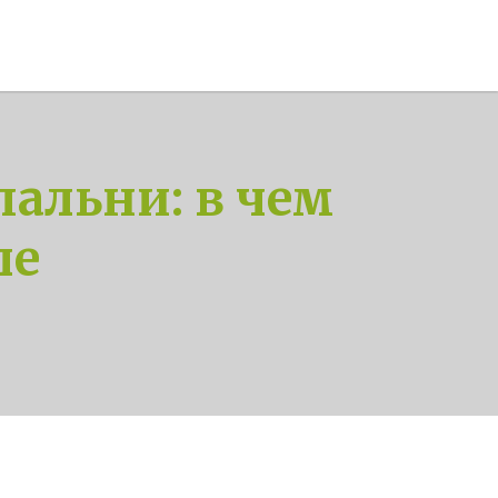
пальни: в чем
ле