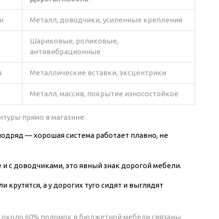
и
Металл, доводчики, усиленные крепления
Шариковые, роликовые,
антивибрационные
я
Металлические вставки, эксцентрики
Металл, массив, покрытие износостойкое
туры прямо в магазине:
подряд — хорошая система работает плавно, не
 и с доводчиками, это явный знак дорогой мебели.
и крутятся, а у дорогих туго сидят и выглядят
 около 60% поломок в бюджетной мебели связаны