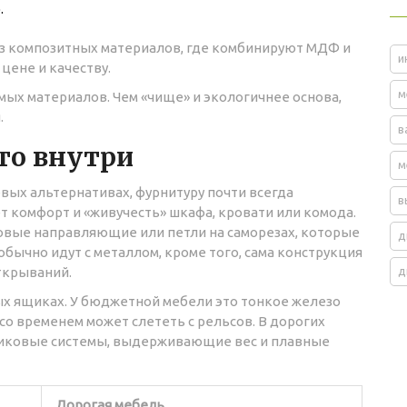
.
из композитных материалов, где комбинируют МДФ и
и
цене и качеству.
м
мых материалов. Чем «чище» и экологичнее основа,
.
в
то внутри
м
вых альтернативах, фурнитуру почти всегда
в
 комфорт и «живучесть» шкафа, кровати или комода.
овые направляющие или петли на саморезах, которые
д
бычно идут с металлом, кроме того, сама конструкция
ткрываний.
д
х ящиках. У бюджетной мебели это тонкое железо
 со временем может слететь с рельсов. В дорогих
иковые системы, выдерживающие вес и плавные
Дорогая мебель