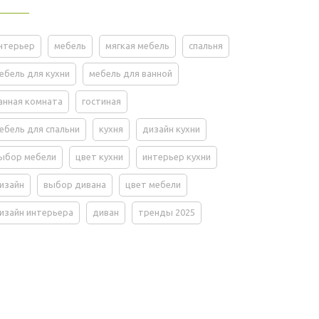
нтерьер
мебель
мягкая мебель
спальня
ебель для кухни
мебель для ванной
анная комната
гостиная
ебель для спальни
кухня
дизайн кухни
ыбор мебели
цвет кухни
интерьер кухни
изайн
выбор дивана
цвет мебели
изайн интерьера
диван
тренды 2025