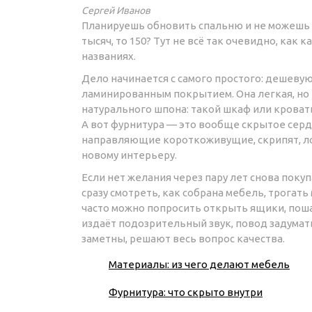
Сергей Иванов
Планируешь обновить спальню и не можешь по
тысяч, то 150? Тут не всё так очевидно, как
названиях.
Дело начинается с самого простого: дешеву
ламинированным покрытием. Она легкая, но 
натурального шпона: такой шкаф или кровать
А вот фурнитура — это вообще скрытое серд
направляющие короткоживущие, скрипят, ло
новому интерьеру.
Если нет желания через пару лет снова покуп
сразу смотреть, как собрана мебель, трогать
часто можно попросить открыть ящики, поша
издаёт подозрительный звук, повод задумать
заметны, решают весь вопрос качества.
Материалы: из чего делают мебель
Фурнитура: что скрыто внутри