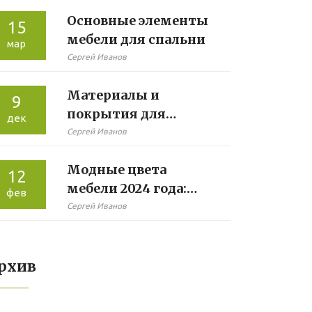
мягкой мебели
Основные элементы
15
мебели для спальни
мар
Сергей Иванов
Материалы и
9
покрытия для
дек
мебели в ванной
Сергей Иванов
комнате
Модные цвета
12
мебели 2024 года:
фев
какие выбрать?
Сергей Иванов
рхив