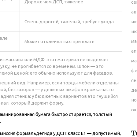
Дороже чем ДСП, тяжелее
се
ав
Очень дорогой, тяжёлый, требует ухода
ию
ию
евле
ма
Может отклеиваться при влаге
ап
 из массива или МДФ: этот материал не выделяет
ма
узку, не прогибается со временем. Шпон — это
фе
емой ценой: его обычно используют для фасадов.
ян
внешний вид. Например, если торцы мебели отделаны
ой, без зазоров — у дешёвых шкафов кромка часто
де
 задняя стенка: у бюджетных вариантов это гнущийся
но
риал, который держит форму.
ок
Ламинированная бумага быстро стирается, толстый
.
Т
 эмиссия формальдегида у ДСП: класс E1 — допустимый,