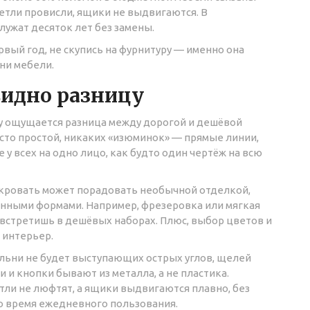
петли провисли, ящики не выдвигаются. В
лужат десяток лет без замены.
рвый год, не скупись на фурнитуру — именно она
ни мебели.
 видно разницу
зу ощущается разница между дорогой и дешёвой
сто простой, никаких «изюминок» — прямые линии,
у всех на одно лицо, как будто один чертёж на всю
 кровать может порадовать необычной отделкой,
нными формами. Например, фрезеровка или мягкая
 встретишь в дешёвых наборах. Плюс, выбор цветов и
 интерьер.
льни не будет выступающих острых углов, щелей
 и кнопки бывают из металла, а не пластика.
ли не люфтят, а ящики выдвигаются плавно, без
о время ежедневного пользования.