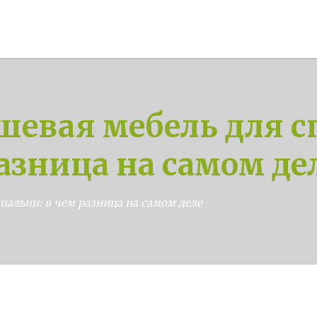
шевая мебель для с
азница на самом де
пальни: в чем разница на самом деле