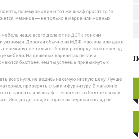
нять, почему за один и тот же шкаф просят то 15
 кажется. Разница — не только в марке или модных
ю мебель чаще всего делают из ДСП с тонким
и уязвимая. Дорогая обычно из МДФ, массива или даже
 переживут не только сборку-разборку, но и переезд.
це мебели. На дешёвых вариантах петли и
П
маются быстрее, чем ты успеешь привыкнуть к
ать всё с нуля, не ведись на самую низкую цену. Лучше
 материал, проверять стыки и фурнитуру. В магазине
тать кровать или шкаф — если что-то болтается или
ся. Иногда детали, которые на первый взгляд не