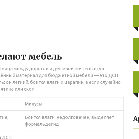
делают мебель
азница между дорогой и дешёвой почти всегда
анённый материал для бюджетной мебели — это ДСП
ь: он лёгкий, боится влаги и царапин, а если случайно
ятина или скол.
Минусы
тке,
Боится влаги, недолговечен, выделяет
А
формальдегид
м ДСП,