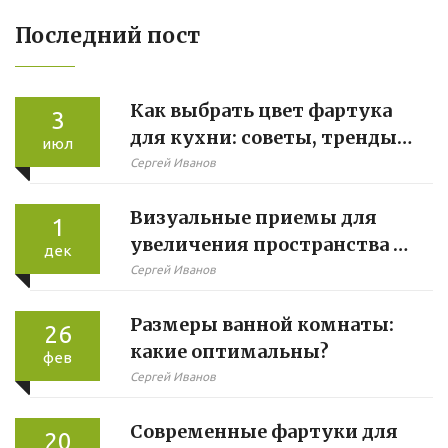
Последний пост
Как выбрать цвет фартука
3
для кухни: советы, тренды
июл
и практичные решения
Сергей Иванов
Визуальные приемы для
1
увеличения пространства в
дек
маленькой гостиной
Сергей Иванов
Размеры ванной комнаты:
26
какие оптимальны?
фев
Сергей Иванов
Современные фартуки для
20