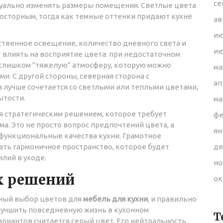
се
зуально изменять размеры помещения. Светлые цвета
осторным, тогда как темные оттенки придают кухне
ав
ию
ественное освещение, количество дневного света и
ию
влиять на восприятие цвета: при недостаточном
слишком "тяжелую" атмосферу, которую можно
ма
. С другой стороны, северная сторона с
ап
 лучше сочетается со светлыми или теплыми цветами,
ытости.
ма
я стратегическим решением, которое требует
фе
ма. Это не просто вопрос предпочтений цвета, а
ян
функциональные качества кухни. Грамотное
дать гармоничное пространство, которое будет
де
илий в уходе.
но
х решений
ок
ный выбор цветов для
мебель для кухни
, и правильно
лучшить повседневную жизнь в кухонном
Т
ариантов считается серый цвет. Его нейтральность