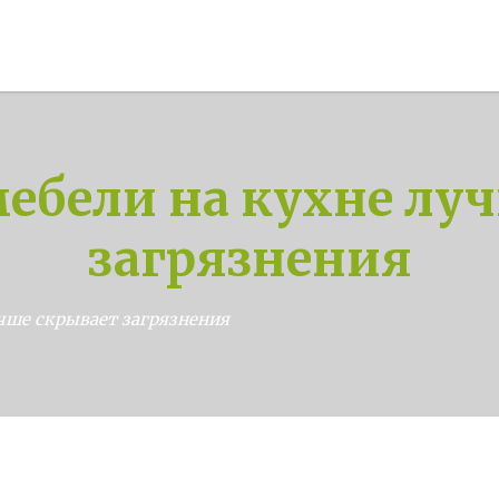
мебели на кухне лу
загрязнения
учше скрывает загрязнения