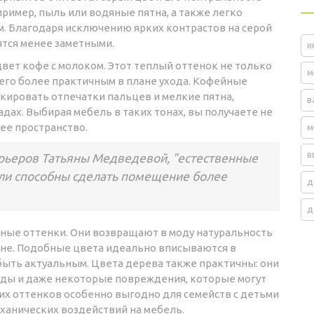
ример, пыль или водяные пятна, а также легко
м. Благодаря исключению ярких контрастов на серой
ятся менее заметными.
и
вет кофе с молоком. Этот теплый оттенок не только
м
 его более практичным в плане ухода. Кофейные
кировать отпечатки пальцев и мелкие пятна,
в
дах. Выбирая мебель в таких тонах, вы получаете не
ее пространство.
м
в
рьеров Татьяны Медведевой, "естественные
ли способны сделать помещение более
д
д
ые оттенки. Они возвращают в моду натуральность
ухне. Подобные цвета идеально вписываются в
ыть актуальным. Цвета дерева также практичны: они
воды и даже некоторые повреждения, которые могут
их оттенков особенно выгодно для семейств с детьми
ханических воздействий на мебель.