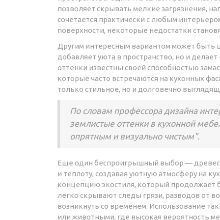
позволяет скрывать мелкие загрязнения, нап
сочетается практически с любым интерьеро
поверхности, некоторые недостатки станов
Другим интересным вариантом может быть ц
добавляет уюта в пространство, но и делает
оттенки известны своей способностью замас
которые часто встречаются на кухонных фаса
только стильное, но и долговечно выглядящ
По словам профессора дизайна инте
землистые оттенки в кухонной мебе
опрятным и визуально чистым".
Еще один беспроигрышный выбор — древесн
и теплоту, создавая уютную атмосферу на к
концепцию экостиля, который продолжает б
легко скрывают следы грязи, разводов от 
возникнуть со временем. Использование так
или животными, где высокая вероятность ме