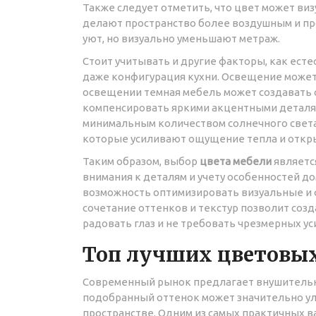
Также следует отметить, что цвет может ви
делают пространство более воздушным и пр
уют, но визуально уменьшают метраж.
Стоит учитывать и другие факторы, как ест
даже конфигурация кухни. Освещение может 
освещении темная мебель может создавать 
компенсировать яркими акцентными деталями
минимальным количеством солнечного света
которые усиливают ощущение тепла и откр
Таким образом, выбор
цвета мебели
являетс
внимания к деталям и учету особенностей до
возможность оптимизировать визуальные и 
сочетание оттенков и текстур позволит соз
радовать глаз и не требовать чрезмерных ус
Топ лучших цветовы
Современный рынок предлагает внушитель
подобранный оттенок может значительно у
пространстве. Одним из самых практичных в