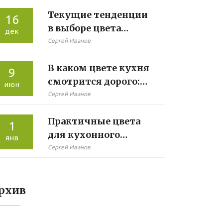
Текущие тенденции
16
в выборе цвета
дек
комодов: как
Сергей Иванов
выбрать стильный
В каком цвете кухня
оттенок
9
смотрится дорого:
июн
практическое
Сергей Иванов
руководство
Практичные цвета
1
для кухонного
янв
интерьера: советы и
Сергей Иванов
рекомендации
рхив