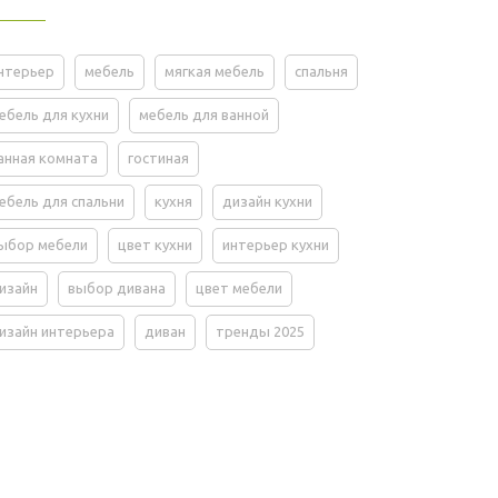
нтерьер
мебель
мягкая мебель
спальня
ебель для кухни
мебель для ванной
анная комната
гостиная
ебель для спальни
кухня
дизайн кухни
ыбор мебели
цвет кухни
интерьер кухни
изайн
выбор дивана
цвет мебели
изайн интерьера
диван
тренды 2025