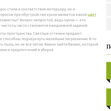
ос стиля и соответствия интерьеру, но и
просов при обустройстве кухни является: какой
цвет
езаметны? Вопрос непростой, ведь кухня — это
 чистоты часто становится ежедневной задачей.
оты пространства. Светлые оттенки придают
е способны подчеркнуть малейшие загрязнения. В то
ь пыль, но не все пятна. Важно найти баланс, который
П
зни и предпочтений в уборке.