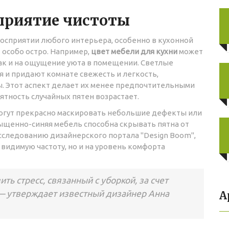
сприятие чистоты
осприятии любого интерьера, особенно в кухонной
 особо остро. Например,
цвет мебели для кухни
может
 так и на ощущение уюта в помещении. Светлые
я и придают комнате свежесть и легкость,
. Этот аспект делает их менее предпочтительными
ятность случайных пятен возрастает.
огут прекрасно маскировать небольшие дефекты или
сыщенно-синяя мебель способна скрывать пятна от
исследованию дизайнерского портала "Design Boom",
 видимую частоту, но и на уровень комфорта
ть стресс, связанный с уборкой, за счет
— утверждает известный дизайнер Анна
А