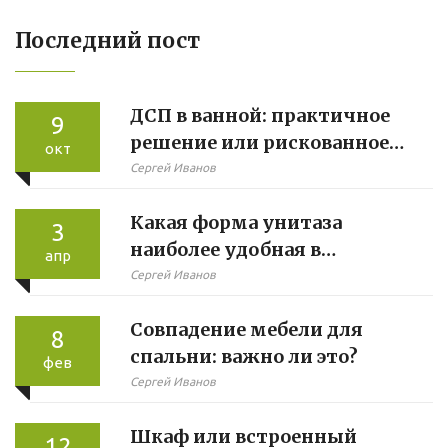
Последний пост
ДСП в ванной: практичное
9
решение или рискованное
окт
решение
Сергей Иванов
Какая форма унитаза
3
наиболее удобная в
апр
использовании?
Сергей Иванов
Совпадение мебели для
8
спальни: важно ли это?
фев
Сергей Иванов
Шкаф или встроенный
12