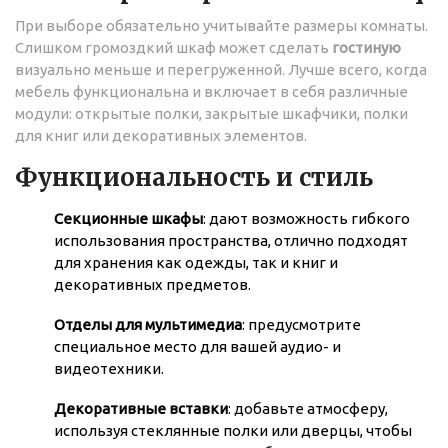
При выборе обязательно учитывайте размеры комнаты.
Слишком громоздкий шкаф может сделать
гостиную
визуально меньше и перегруженной. Лучше всего, когда
мебель функциональна и включает в себя различные
модули: открытые полки, закрытые шкафчики, полки
для книг или декоративных элементов.
Функциональность и стиль
Секционные шкафы
: дают возможность гибкого
использования пространства, отлично подходят
для хранения как одежды, так и книг и
декоративных предметов.
Отделы для мультимедиа
: предусмотрите
специальное место для вашей аудио- и
видеотехники.
Декоративные вставки
: добавьте атмосферу,
используя стеклянные полки или дверцы, чтобы