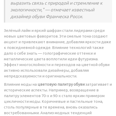
выразить связь с природой и стремление к
экологичности," — отмечает известный
дизайнер обуви Франческа Росси.
Зелёный лайм и яркий шафран стали лидерами среди
новых цветовых фаворитов. Эти смелые тона создают
акцент и привлекают внимание, добавляя яркости даже
к повседневной одежде. Влияние технологий также
дало о себе знать — голографические оттенки и
металлические цвета воплотили идеи футуризма.
Эффект многослойности и переходов на цветной обуви
активно использовали дизайнеры, добавляя
непредсказуемости и оригинальности.
Влияние моды на
цветовую палитру обуви
затрагивает и
исторические аспекты. Например, возвращение в
палитру элементов 70-х и 90-х стало ярким примером
цикличности моды. Коричневые и пастельные тона,
столь популярные в те времена, вновь оказались
востребованными. Анализ модных тенденций