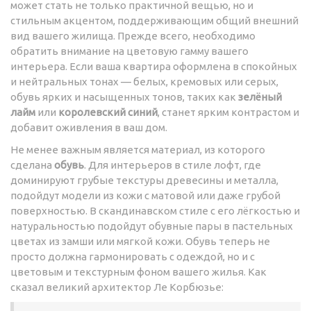
может стать не только практичной вещью, но и
стильным акцентом, поддерживающим общий внешний
вид вашего жилища. Прежде всего, необходимо
обратить внимание на цветовую гамму вашего
интерьера. Если ваша квартира оформлена в спокойных
и нейтральных тонах — белых, кремовых или серых,
обувь ярких и насыщенных тонов, таких как
зелёный
лайм
или
королевский синий
, станет ярким контрастом и
добавит оживления в ваш дом.
Не менее важным является материал, из которого
сделана
обувь
. Для интерьеров в стиле лофт, где
доминируют грубые текстуры древесины и металла,
подойдут модели из кожи с матовой или даже грубой
поверхностью. В скандинавском стиле с его лёгкостью и
натуральностью подойдут обувные пары в пастельных
цветах из замши или мягкой кожи. Обувь теперь не
просто должна гармонировать с одеждой, но и с
цветовым и текстурным фоном вашего жилья. Как
сказал великий архитектор Ле Корбюзье: