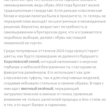
самовыражения, ведь обувь 2024 года бросает вызов
традиционным стандартам. Если раньше классическая
белая и черная палитра была в приоритете, то теперь на
передний план выходят эксцентричные и неожиданные
решения. Вероятно, возрастает потребность в
самовыражении и бунтарском духе, что и отражается в
подобных выборах, делают обувь настоящей
«вишенкой на торте».
Среди популярных оттенков 2024 года присутствуют
цветы, как будто пришедшие из далекого будущего.
Королевский синий
, который напоминает о морских
глубинах и небесной безграничности, стал одним из
фаворитов дизайнеров. Его используют как для
классических туфель, так и для спортивных моделей,
создавая небывало стильные и свежие образы. В паре с
ним идет
ямочный зелёный
, передающий
натуралистические и земные оттенки, привлекая
внимание не только ценителей природы и Эко-стиля, но
и тех, кто ищет баланс и гармонию.