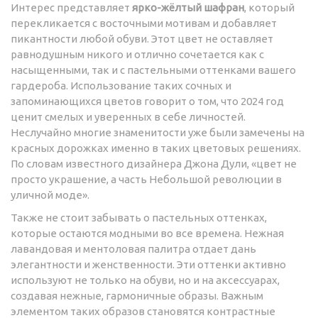
Интерес представляет
ярко-жёлтый шафран
, который
перекликается с восточными мотивам и добавляет
пикантности любой обуви. Этот цвет не оставляет
равнодушным никого и отлично сочетается как с
насыщенными, так и с пастельными оттенками вашего
гардероба. Использование таких сочных и
запоминающихся цветов говорит о том, что 2024 год
ценит смелых и уверенных в себе личностей.
Неслучайно многие знаменитости уже были замечены на
красных дорожках именно в таких цветовых решениях.
По словам известного дизайнера Джона Дули, «цвет не
просто украшение, а часть Небольшой революции в
уличной моде».
Также не стоит забывать о пастельных оттенках,
которые остаются модными во все времена. Нежная
лавандовая и ментоловая палитра отдает дань
элегантности и женственности. Эти оттенки активно
используют не только на обуви, но и на аксессуарах,
создавая нежные, гармоничные образы. Важным
элементом таких образов становятся контрастные