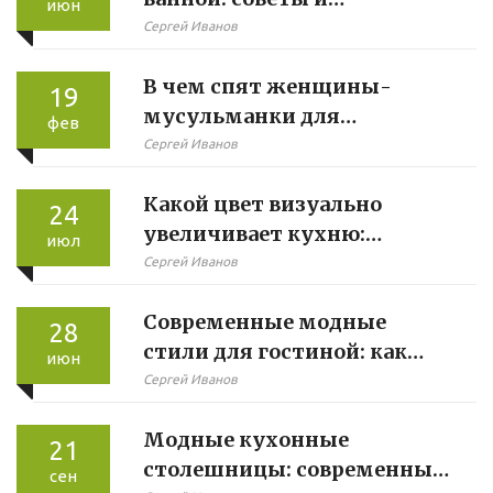
июн
практические
Сергей Иванов
рекомендации
В чем спят женщины-
19
мусульманки для
фев
комфорта и стиля
Сергей Иванов
Какой цвет визуально
24
увеличивает кухню:
июл
секреты, советы и тренды
Сергей Иванов
Современные модные
28
стили для гостиной: как
июн
оформить пространство и
Сергей Иванов
не ошибиться
Модные кухонные
21
столешницы: современные
сен