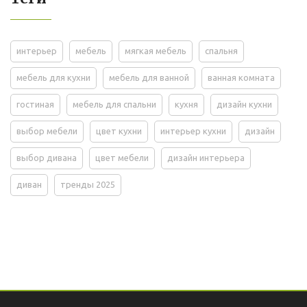
интерьер
мебель
мягкая мебель
спальня
мебель для кухни
мебель для ванной
ванная комната
гостиная
мебель для спальни
кухня
дизайн кухни
выбор мебели
цвет кухни
интерьер кухни
дизайн
выбор дивана
цвет мебели
дизайн интерьера
диван
тренды 2025