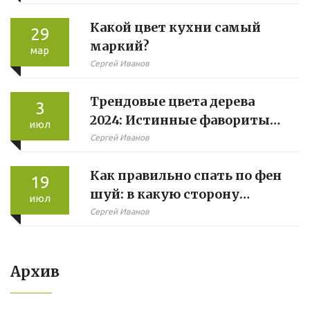
Какой цвет кухни самый
29
маркий?
мар
Сергей Иванов
Трендовые цвета дерева
3
2024: Истинные фавориты
июл
интерьерной моды и советы
Сергей Иванов
по выбору
Как правильно спать по фен
19
шуй: в какую сторону
июл
направлять голову для
Сергей Иванов
гармонии
Архив