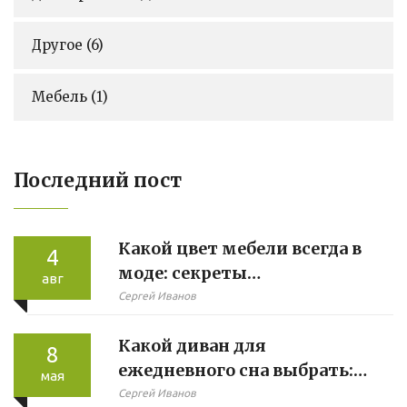
Другое
(6)
Мебель
(1)
Последний пост
Какой цвет мебели всегда в
4
моде: секреты
авг
универсального выбора для
Сергей Иванов
любого интерьера
Какой диван для
8
ежедневного сна выбрать:
мая
главные нюансы
Сергей Иванов