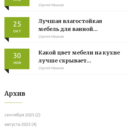
Сергей Иванов
Лучшая влагостойкая
25
мебель для ванной
окт
комнаты: Как выбрать?
Сергей Иванов
Какой цвет мебели на кухне
30
лучше скрывает
ноя
загрязнения
Сергей Иванов
Архив
сентября 2025
(2)
августа 2025
(4)