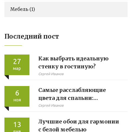
Мебель
(1)
Последний пост
Как выбрать идеальную
27
стенку в гостиную?
мар
Сергей Иванов
Самые расслабляющие
6
цвета для спальни:
ноя
эффективные решения
Сергей Иванов
Лучшие обои для гармонии
13
с белой мебелью
янв