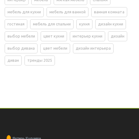
мебель для кухни
мебель для ванной
ванная комната
гостиная
мебель для спальни
кухня
дизайн кухни
выбор мебели
цвет кухни
интерьер кухни
дизайн
выбор дивана
цвет мебели
дизайн интерьера
диван
тренды 2025