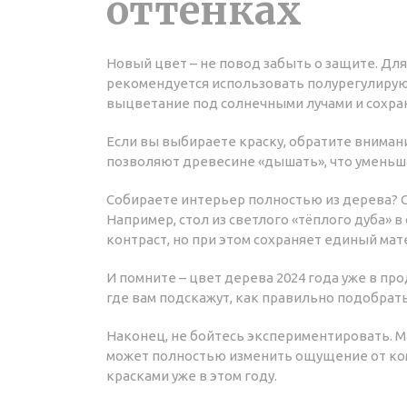
оттенках
Новый цвет – не повод забыть о защите. Для
рекомендуется использовать полурегулирую
выцветание под солнечными лучами и сохра
Если вы выбираете краску, обратите внимани
позволяют древесине «дышать», что уменьша
Собираете интерьер полностью из дерева? С
Например, стол из светлого «тёплого дуба» в
контраст, но при этом сохраняет единый мат
И помните – цвет дерева 2024 года уже в про
где вам подскажут, как правильно подобрат
Наконец, не бойтесь экспериментировать. Ма
может полностью изменить ощущение от ком
красками уже в этом году.