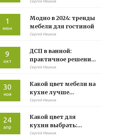
дивана для гостиной:
Сергей Иванов
советы и тренды 2025
Модно в 2024: тренды
1
мебели для гостиной
июн
Сергей Иванов
ДСП в ванной:
9
практичное решение
окт
или рискованное
Сергей Иванов
решение
Какой цвет мебели на
30
кухне лучше
ноя
скрывает
Сергей Иванов
загрязнения
Какой цвет для
24
кухни выбрать:
апр
практичность на
Сергей Иванов