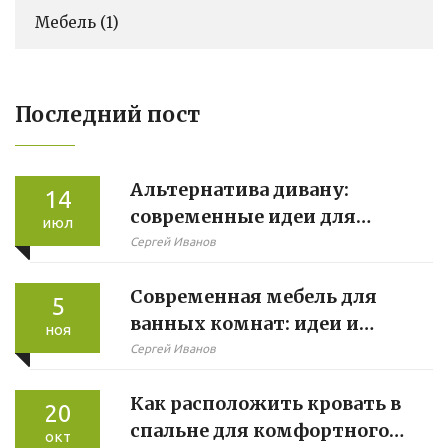
Мебель
(1)
Последний пост
Альтернатива дивану:
14
современные идеи для
июл
уютной комнаты
Сергей Иванов
Современная мебель для
5
ванных комнат: идеи и
ноя
советы
Сергей Иванов
Как расположить кровать в
20
спальне для комфортного
окт