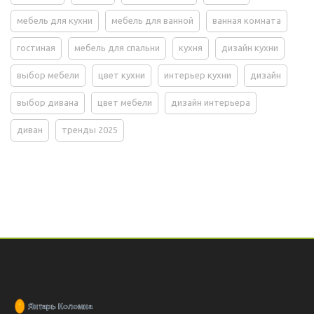
мебель для кухни
мебель для ванной
ванная комната
гостиная
мебель для спальни
кухня
дизайн кухни
выбор мебели
цвет кухни
интерьер кухни
дизайн
выбор дивана
цвет мебели
дизайн интерьера
диван
тренды 2025