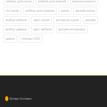
мебель для кухни
мебель для ванной
ванная комната
гостиная
мебель для спальни
кухня
дизайн кухни
выбор мебели
цвет кухни
интерьер кухни
дизайн
выбор дивана
цвет мебели
дизайн интерьера
диван
тренды 2025