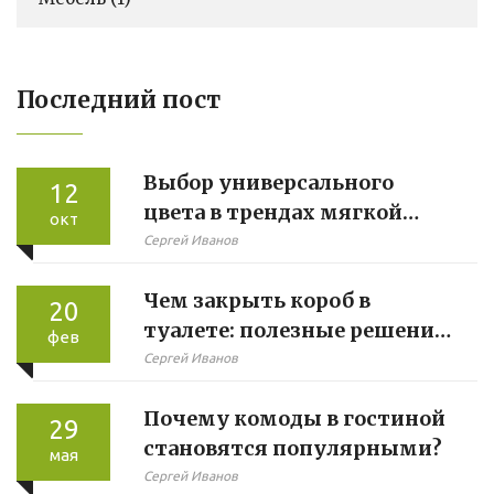
Последний пост
Выбор универсального
12
цвета в трендах мягкой
окт
мебели
Сергей Иванов
Чем закрыть короб в
20
туалете: полезные решения
фев
для каждого
Сергей Иванов
Почему комоды в гостиной
29
становятся популярными?
мая
Сергей Иванов