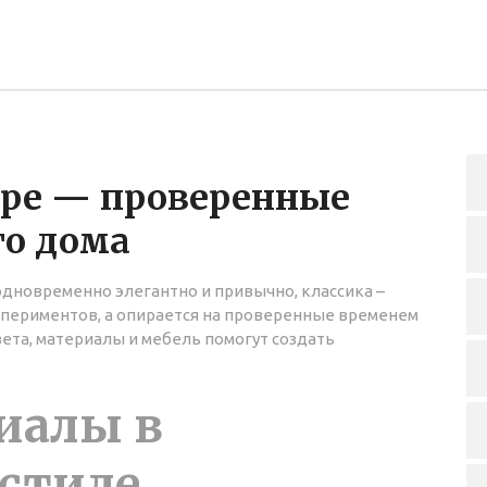
ере — проверенные
го дома
одновременно элегантно и привычно, классика –
спериментов, а опирается на проверенные временем
цвета, материалы и мебель помогут создать
иалы в
 стиле