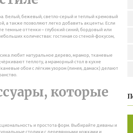
ра. Белый, бежевый, светло‑серый и теплый кремовый
ой, а также позволяют легко добавить акценты. Если
те темные оттенки – глубокий синий, бордовый или
ебольших количествах: гостиная со стеной‑фокусом,
сика любит натуральное дерево, мрамор, тканевые
дчёркивают теплоту, а мраморный стол в кухне
каневые обои с лёгким узором (линея, дамаск) делают
ранство.
ссуары, которые
П
кциональность и простота форм. Выбирайте диваны и
 журнальные столики с деревянными ножками и