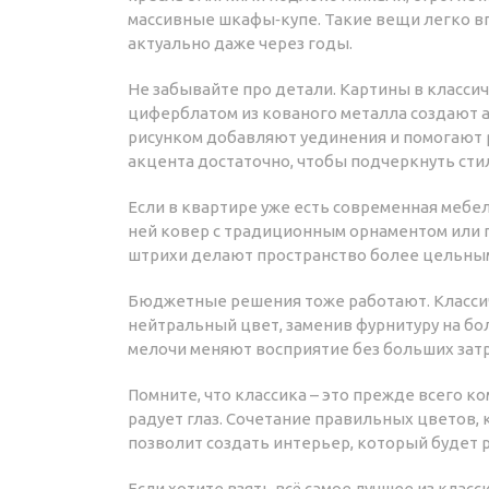
массивные шкафы‑купе. Такие вещи легко в
актуально даже через годы.
Не забывайте про детали. Картины в классич
циферблатом из кованого металла создают а
рисунком добавляют уединения и помогают 
акцента достаточно, чтобы подчеркнуть сти
Если в квартире уже есть современная мебе
ней ковер с традиционным орнаментом или п
штрихи делают пространство более цельным, 
Бюджетные решения тоже работают. Классич
нейтральный цвет, заменив фурнитуру на бо
мелочи меняют восприятие без больших затр
Помните, что классика – это прежде всего к
радует глаз. Сочетание правильных цветов,
позволит создать интерьер, который будет 
Если хотите взять всё самое лучшее из класс