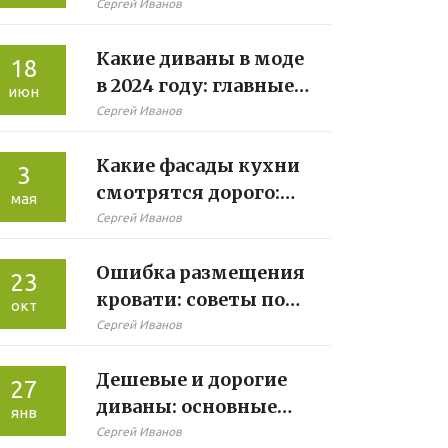
комодов: как
Сергей Иванов
выбрать стильный
Какие диваны в моде
оттенок
18
в 2024 году: главные
июн
тренды и советы
Сергей Иванов
Какие фасады кухни
3
смотрятся дорого:
мая
секреты выбора
Сергей Иванов
Ошибка размещения
23
кровати: советы по
окт
оформлению
Сергей Иванов
спальни
Дешевые и дорогие
27
диваны: основные
янв
различия и
Сергей Иванов