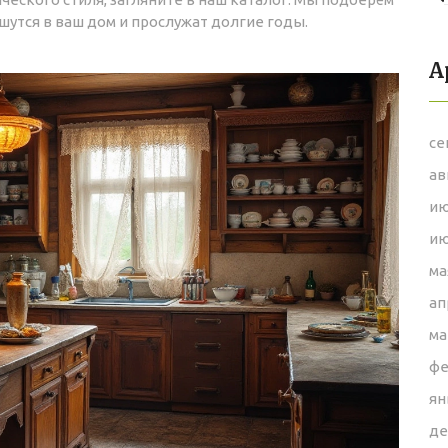
шутся в ваш дом и прослужат долгие годы.
А
се
ав
ию
ию
ма
ап
ма
фе
ян
де