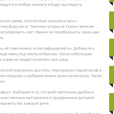
пишутся в любую комнату и будут выглядеть
еских рамах, позолотные зеркала и часы с
тмосферу уюта. Тяжёлые шторы из ткани с мелким
регулировать свет. Важно не переборщить: один‑два
ль.
ль, её тоже можно «классифицировать». Добавьте к
одставку под лампу из бронзы. Такие небольшие
а вам не придётся менять всё сразу.
еский вид можно достичь, перекрасив старый шкаф в
лее изящную и добавив новые ручки из металла. Такие
ат.
омфорт. Выбирайте то, что действительно удобно и
 качественных материалов и продуманных деталей
радовать вас каждый день.
ического стиля, загляните в наш каталог. Мы подберём