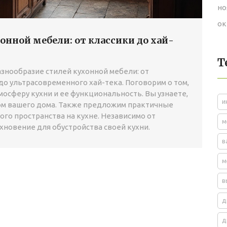
но
ок
нной мебели: от классики до хай-
Т
азнообразие стилей кухонной мебели: от
о ультрасовременного хай-тека. Поговорим о том,
мосферу кухни и ее функциональность. Вы узнаете,
и
ром вашего дома. Также предложим практичные
го пространства на кухне. Независимо от
м
хновение для обустройства своей кухни.
в
м
в
д
д