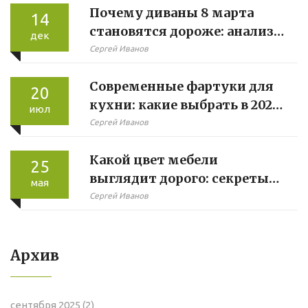
Почему диваны 8 марта
14
становятся дороже: анализ
дек
и тренды
Сергей Иванов
Современные фартуки для
20
кухни: какие выбрать в 2025
июл
году?
Сергей Иванов
Какой цвет мебели
25
выглядит дорого: секреты
мая
выбора
Сергей Иванов
Архив
сентября 2025
(2)