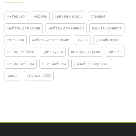
интерьер
мебель
мягкая мебель
спальня
мебель для кухни
мебель для ванной
ванная комната
гостиная
мебель для спальни
кухня
дизайн кухни
выбор мебели
цвет кухни
интерьер кухни
дизайн
выбор дивана
цвет мебели
дизайн интерьера
диван
тренды 2025