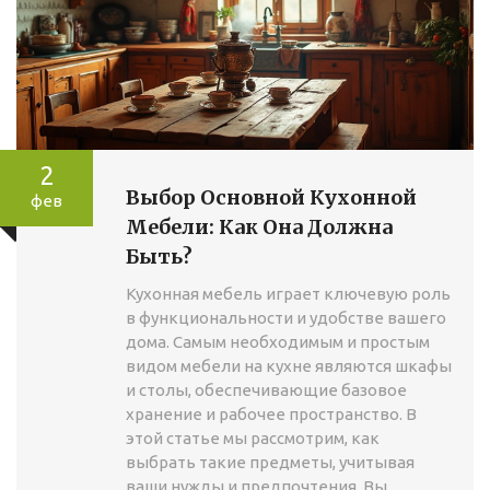
2
Выбор Основной Кухонной
фев
Мебели: Как Она Должна
Быть?
Кухонная мебель играет ключевую роль
в функциональности и удобстве вашего
дома. Самым необходимым и простым
видом мебели на кухне являются шкафы
и столы, обеспечивающие базовое
хранение и рабочее пространство. В
этой статье мы рассмотрим, как
выбрать такие предметы, учитывая
ваши нужды и предпочтения. Вы