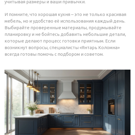
учитывая размеры и ваши привычки.
И помните, что хорошая кухня – это не только красивая
мебель, но и удобство её использования каждый день.
Выбирайте проверенные материалы, продумывайте
планировку и не бойтесь добавить небольшие детали,
которые делают процесс готовки приятным. Если
возникнут вопросы, специалисты «Янтарь Коломна»
всегда готовы помочь с подбором и советом.