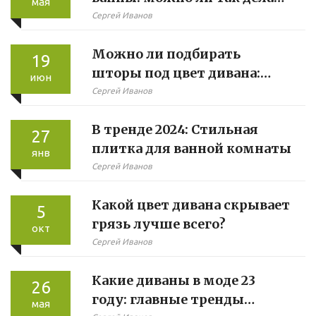
мая
и что учесть
Сергей Иванов
Можно ли подбирать
19
шторы под цвет дивана:
июн
современные фишки и
Сергей Иванов
ошибки
В тренде 2024: Стильная
27
плитка для ванной комнаты
янв
Сергей Иванов
Какой цвет дивана скрывает
5
грязь лучше всего?
окт
Сергей Иванов
Какие диваны в моде 23
26
году: главные тренды
мая