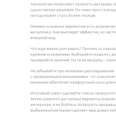
технологии позволяют получить материал, п
существенно дешевле. Он тоже прост в уход
погоду может стать более тёплым.
Помимо основных вариантов есть редкие ма
металлика. Они выглядят эффектно, но часто
внешний вид.
Что ещё важно учитывать? Прочность каркаса
хрупким основанием. Выбирайте модели с д
проверяйте наличие теста на нагрузку – ка
Не забывайте про механизм раскладывания. 
с проверенными механизмами – от классиче
механизм обеспечит комфортный сон и длит
Итоговый совет: сделайте список приоритето
Затем сравните доступные варианты в ярких 
интерьере, и не бойтесь попросить продав
выбранный материал сделает ваш диван люб