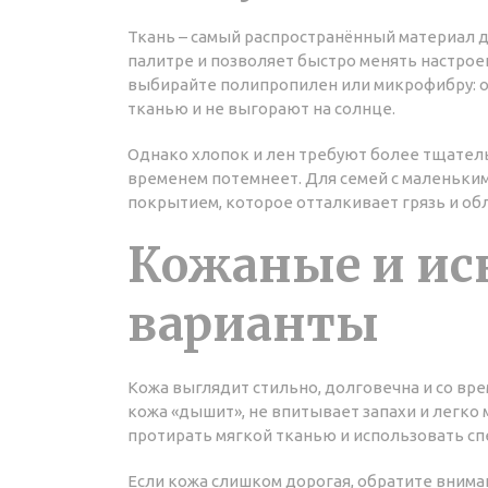
Ткань – самый распространённый материал д
палитре и позволяет быстро менять настрое
выбирайте полипропилен или микрофибру: он
тканью и не выгорают на солнце.
Однако хлопок и лен требуют более тщательн
временем потемнеет. Для семей с маленьким
покрытием, которое отталкивает грязь и обл
Кожаные и ис
варианты
Кожа выглядит стильно, долговечна и со вр
кожа «дышит», не впитывает запахи и легко м
протирать мягкой тканью и использовать с
Если кожа слишком дорогая, обратите внима