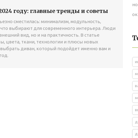
но
2024 году: главные тренды и советы
ок
рьезно сместилась: минимализм, модульность,
 что выбирают для современного интерьера. Люди
внешний вид, но и на практичность. В статье
Т
, цвета, ткани, технологии и плюсы новых
к выбрать диван, который подойдет именно вам и
год.
и
м
в
м
в
д
д