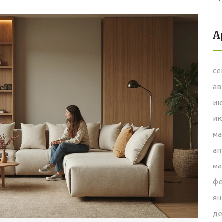
А
се
ав
ию
ию
ма
ап
ма
фе
ян
де