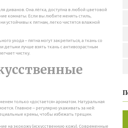
ля диванов. Она лёгка, доступна в любой цветовой
ние комнаты. Если вы любите менять стиль,
и устойчивы к пятнам, легко чистятся влажной
ого ухода – пятна могут закрепиться, а ткань со
и детьми лучше взять ткань с антивозрастным
егчает чистку.
кусственные
П
еменем только «достается» ароматом. Натуральная
оется. Главное – регулярно ухаживать за ней:
пециальные кремы, чтобы избежать трещин.
ние на экокожу (искусственную кожу). Современные