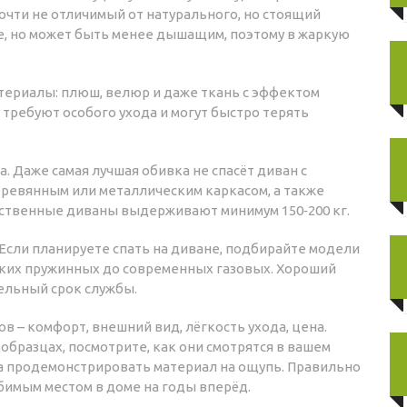
очти не отличимый от натурального, но стоящий
е, но может быть менее дышащим, поэтому в жаркую
териалы: плюш, велюр и даже ткань с эффектом
 требуют особого ухода и могут быстро терять
. Даже самая лучшая обивка не спасёт диван с
еревянным или металлическим каркасом, а также
чественные диваны выдерживают минимум 150‑200 кг.
Если планируете спать на диване, подбирайте модели
ских пружинных до современных газовых. Хороший
ельный срок службы.
в – комфорт, внешний вид, лёгкость ухода, цена.
образцах, посмотрите, как они смотрятся в вашем
ца продемонстрировать материал на ощупь. Правильно
имым местом в доме на годы вперёд.