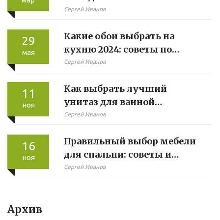
Сергей Иванов
Какие обои выбрать на
29
кухню 2024: советы по
мая
выбору и тренды
Сергей Иванов
Как выбрать лучший
11
унитаз для ванной
ноя
комнаты: советы и
Сергей Иванов
рекомендации
Правильный выбор мебели
16
для спальни: советы и
ноя
рекомендации
Сергей Иванов
Архив