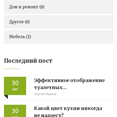
Дом и ремонт
(6)
Другое
(6)
Мебель
(1)
Последний пост
Эффективное отображение
30
туалетных
авг
принадлежностей: Советы и
Сергей Иванов
идеи
Какой цвет кухни никогда
30
не надоест?
мар