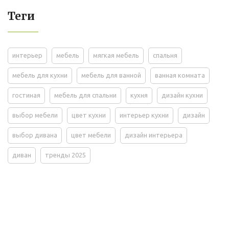
Теги
интерьер
мебель
мягкая мебель
спальня
мебель для кухни
мебель для ванной
ванная комната
гостиная
мебель для спальни
кухня
дизайн кухни
выбор мебели
цвет кухни
интерьер кухни
дизайн
выбор дивана
цвет мебели
дизайн интерьера
диван
тренды 2025