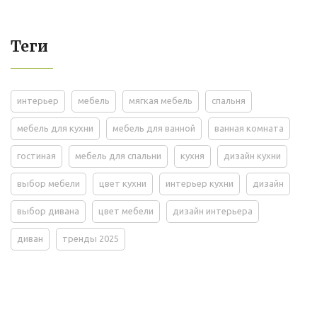
Теги
интерьер
мебель
мягкая мебель
спальня
мебель для кухни
мебель для ванной
ванная комната
гостиная
мебель для спальни
кухня
дизайн кухни
выбор мебели
цвет кухни
интерьер кухни
дизайн
выбор дивана
цвет мебели
дизайн интерьера
диван
тренды 2025