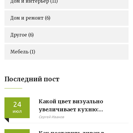
Дом и интерьер
(11)
Дом и ремонт
(6)
Другое
(6)
Мебель
(1)
Последний пост
Какой цвет визуально
24
увеличивает кухню:
июл
секреты, советы и тренды
Сергей Иванов