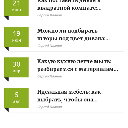
Как поставить диван в
21
квадратной комнате:
июн
простые решения
Сергей Иванов
Можно ли подбирать
19
шторы под цвет дивана:
июн
современные фишки и
Сергей Иванов
ошибки
Какую кухню легче мыть:
30
разбираемся с материалами
апр
и дизайном
Сергей Иванов
Идеальная мебель: как
5
выбрать, чтобы она
авг
соответствовала вашему
Сергей Иванов
стилю и функциональности