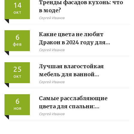
Тренды фасадов кухонь: что
14
в моде?
окт
Сергей Иванов
Какие цвета не любит
6
Дракон в 2024 году для
фев
мягкой мебели
Сергей Иванов
Лучшая влагостойкая
25
мебель для ванной
окт
комнаты: Как выбрать?
Сергей Иванов
Самые расслабляющие
6
цвета для спальни:
ноя
эффективные решения
Сергей Иванов