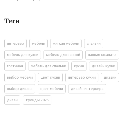
Теги
интерьер
мебель
мягкая мебель
спальня
мебель для кухни
мебель для ванной
ванная комната
гостиная
мебель для спальни
кухня
дизайн кухни
выбор мебели
цвет кухни
интерьер кухни
дизайн
выбор дивана
цвет мебели
дизайн интерьера
диван
тренды 2025