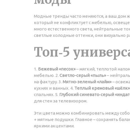
Модные тренды часто меняются, а ваш дом жи
который не конфликтует с мебелью, освеще
много естественного света, нейтральные тон
светлые холодные оттенки, они визуально р
Топ‑5 универ
1.
Бежевый «песок»
– мягкий, теплотой напо
мебелью. 2.
Светло-серый «пыль»
– нейтраль
на фактуру. 3.
Мятно‑зеленый «лайм»
– освежа
кухнях и ванных. 4.
Теплый кремовый «шёлк»
спальнях. 5.
Глубокий синевато‑серый «индаг
для стен за телевизором.
Эти цвета можно комбинировать между собо
+ мятные подушки. Главное – сохранять бал
яркими акцентами.