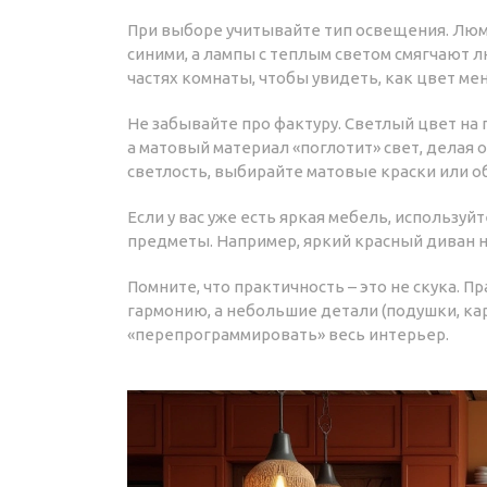
При выборе учитывайте тип освещения. Лю
синими, а лампы с теплым светом смягчают 
частях комнаты, чтобы увидеть, как цвет меня
Не забывайте про фактуру. Светлый цвет на
а матовый материал «поглотит» свет, делая 
светлость, выбирайте матовые краски или о
Если у вас уже есть яркая мебель, использу
предметы. Например, яркий красный диван на
Помните, что практичность – это не скука.
гармонию, а небольшие детали (подушки, к
«перепрограммировать» весь интерьер.