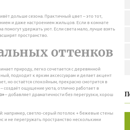
вёт дольше сезона. Практичный цвет – это тот,
нием и даже настроением жильцов. Если в комнате
а помогут удержать уют. Если света мало, лучше взять
асширят пространство.
сальных оттенков
минает природу, легко сочетается с деревянной
ный, подходит к ярким аксессуарам и делает акцент
ет, но остаётся спокойным, прекрасно смотрится в
– создаёт ощущение уюта, отлично работает в
П
о»
– добавляет драматичности без перегрузки, хорош
й: например, светло-серый потолок + бежевые стены
анс и не перегружать пространство несколькими