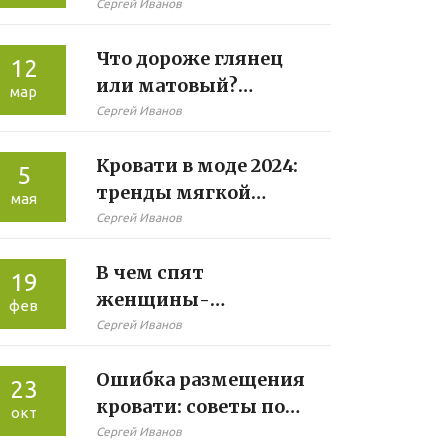
без отпечатков
Сергей Иванов
пальцев
Что дороже глянец
12
или матовый?
мар
Секреты выбора
Сергей Иванов
кухонной мебели
Кровати в моде 2024:
5
тренды мягкой
мая
мебели
Сергей Иванов
В чем спят
19
женщины-
фев
мусульманки для
Сергей Иванов
комфорта и стиля
Ошибка размещения
23
кровати: советы по
окт
оформлению
Сергей Иванов