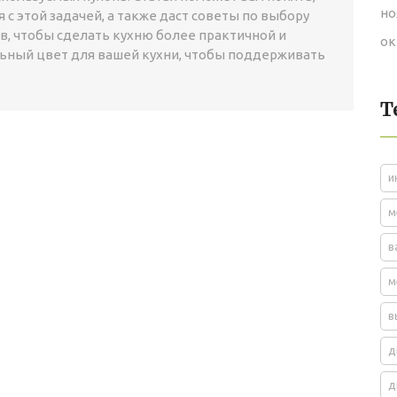
но
 с этой задачей, а также даст советы по выбору
в, чтобы сделать кухню более практичной и
ок
ьный цвет для вашей кухни, чтобы поддерживать
Т
и
м
в
м
в
д
д