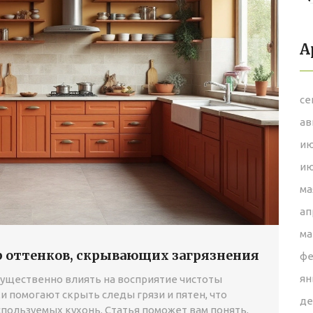
А
се
ав
ию
ию
ма
ап
ма
р оттенков, скрывающих загрязнения
фе
ян
существенно влиять на восприятие чистоты
 помогают скрыть следы грязи и пятен, что
де
пользуемых кухонь. Статья поможет вам понять,