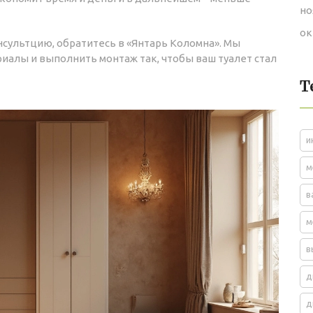
но
ок
сультцию, обратитесь в «Янтарь Коломна». Мы
иалы и выполнить монтаж так, чтобы ваш туалет стал
Т
и
м
в
м
в
д
д