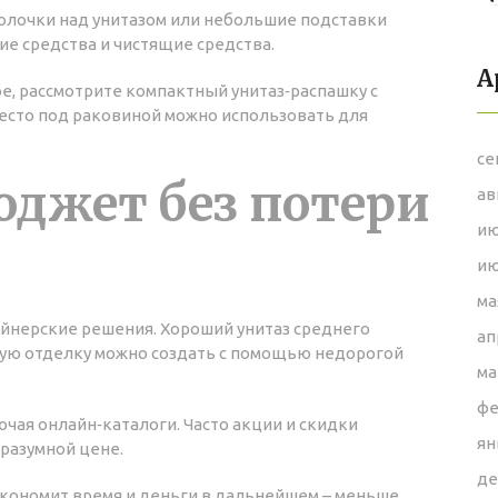
полочки над унитазом или небольшие подставки
ие средства и чистящие средства.
А
е, рассмотрите компактный унитаз‑распашку с
место под раковиной можно использовать для
се
юджет без потери
ав
ию
ию
ма
айнерские решения. Хороший унитаз среднего
ап
ную отделку можно создать с помощью недорогой
ма
фе
чая онлайн‑каталоги. Часто акции и скидки
ян
разумной цене.
де
экономит время и деньги в дальнейшем – меньше