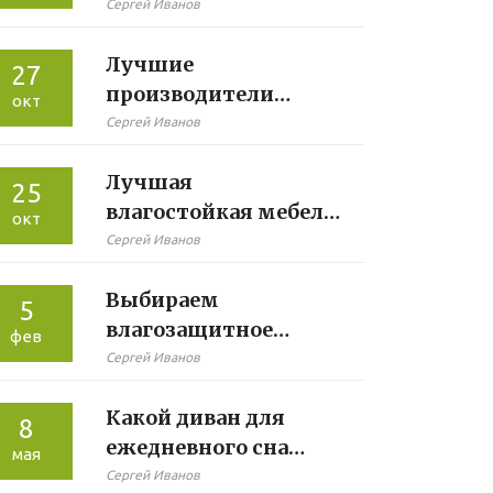
в спальне?
Сергей Иванов
Лучшие
27
производители
окт
диванов: Тренды и
Сергей Иванов
советы по выбору
Лучшая
25
влагостойкая мебель
окт
для ванной комнаты:
Сергей Иванов
Как выбрать?
Выбираем
5
влагозащитное
фев
покрытие для
Сергей Иванов
кромки мебели в
Какой диван для
ванной
8
ежедневного сна
мая
выбрать: главные
Сергей Иванов