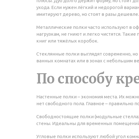
плюсы. Дуб долго держит форму, но стоит до
ухода. Если нужен лёгкий и недорогой вари
имитируют дерево, но стоят в разы дешевле.
Металлические полки часто используют в оф
нагрузкам, не гниют и легко чистятся. Таки
книг или тяжёлых коробок.
Стеклянные полки выглядят современно, но 
ванных комнатах или в зонах с небольшим ве
По способу кр
Настенные полки – экономия места. Их можно
нет свободного пола. Главное – правильно п
Свободностоящие полки (модульные стелла
стены. Идеальны для временных помещений 
Угловые полки используют любой угол комн