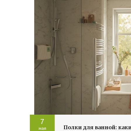
7
Полки для ванной: как
мая