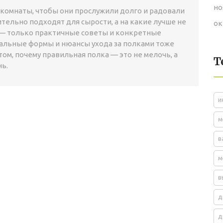
но
 комнаты, чтобы они прослужили долго и радовали
тельно подходят для сырости, а на какие лучше не
ок
е — только практичные советы и конкретные
альные формы и нюансы ухода за полками тоже
том, почему правильная полка — это не мелочь, а
Т
ь.
и
м
в
м
в
д
д