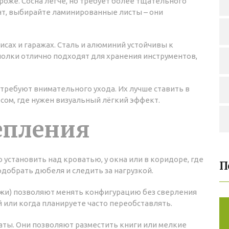
роже. Сосна легче, но требует более тщательного
ант, выбирайте ламинированные листы – они
исах и гаражах. Сталь и алюминий устойчивы к
е полки отлично подходят для хранения инструментов,
требуют внимательного ухода. Их лучше ставить в
сом, где нужен визуальный лёгкий эффект.
епления
 установить над кроватью, у окна или в коридоре, где
П
одобрать дюбеля и следить за нагрузкой.
жи) позволяют менять конфигурацию без сверления
или когда планируете часто переобставлять.
аты. Они позволяют разместить книги или мелкие