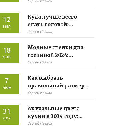
Сергей Иванов
Куда лучше всего
12
спать головой:
мая
простые правила для
Сергей Иванов
здорового сна
Модные стенки для
18
гостиной 2024:
янв
тренды и советы
Сергей Иванов
Как выбрать
7
правильный размер
июн
дивана для гостиной
Сергей Иванов
Актуальные цвета
31
кухни в 2024 году:
дек
стильные решения
Сергей Иванов