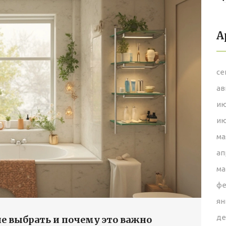
А
се
ав
ию
ию
ма
ап
ма
фе
ян
де
ие выбрать и почему это важно