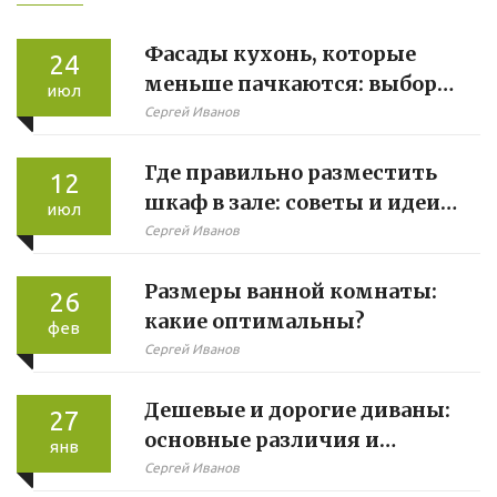
Фасады кухонь, которые
24
меньше пачкаются: выбор
июл
лучших материалов
Сергей Иванов
Где правильно разместить
12
шкаф в зале: советы и идеи
июл
для гостиной
Сергей Иванов
Размеры ванной комнаты:
26
какие оптимальны?
фев
Сергей Иванов
Дешевые и дорогие диваны:
27
основные различия и
янв
преимущества
Сергей Иванов