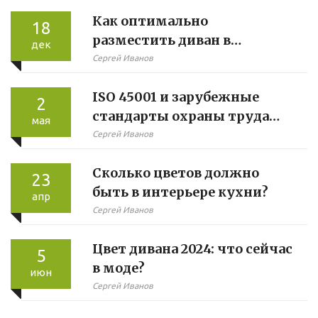
Как оптимально
18
разместить диван в
дек
гостиной
Сергей Иванов
ISO 45001 и зарубежные
2
стандарты охраны труда
мая
для российских
Сергей Иванов
предприятий: как выйти на
Сколько цветов должно
новый уровень ТБ
23
быть в интерьере кухни?
апр
Сергей Иванов
Цвет дивана 2024: что сейчас
5
в моде?
июн
Сергей Иванов