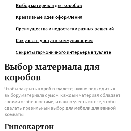
Выбор материала для коробов
Креативные идеи оформления
Преимущества и недостатки разных решений
Как учесть доступ к коммуникациям
Секреты гармоничного интерьера в туалете
Выбор материала для
коробов
Чтобы закрыть
короб в туалете
, нужно подходить к
выбору материала с умом. Каждый материал обладает
своими особенностями, и важно учесть их все, чтобы
сделать правильный выбор для
мебели для ванной
комнаты
.
Гипсокартон