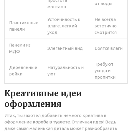
простота
от воды
монтажа
Устойчивость к
Не всегда
Пластиковые
влаге, легкий
эстетично
панели
уход
смотрится
Панели из
Элегантный вид
Боятся влаги
МДФ
Требуют
Деревянные
Натуральность и
ухода и
рейки
уют
пропитки
Креативные идеи
оформления
Итак, ты захотел добавить немного креатива в
оформление
короба в туалете
. Отличная идея! Ведь
даже самая маленькая деталь может разнообразить