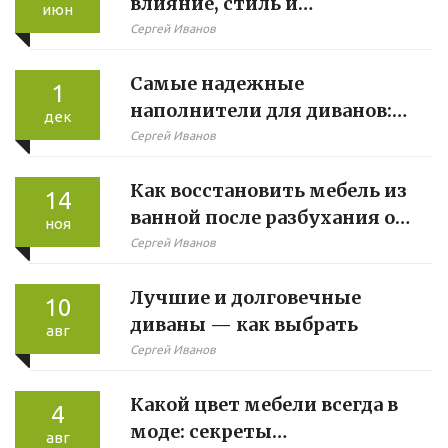
влияние, стиль и
июн
психология цвета
Сергей Иванов
Самые надежные
1
наполнители для диванов:
дек
что выбрать для комфорта
Сергей Иванов
и долговечности
Как восстановить мебель из
14
ванной после разбухания от
ноя
воды
Сергей Иванов
Лучшие и долговечные
10
диваны — как выбрать
авг
Сергей Иванов
Какой цвет мебели всегда в
4
моде: секреты
авг