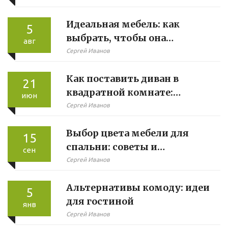
Идеальная мебель: как
5
выбрать, чтобы она
авг
соответствовала вашему
Сергей Иванов
стилю и функциональности
Как поставить диван в
21
квадратной комнате:
июн
простые решения
Сергей Иванов
Выбор цвета мебели для
15
спальни: советы и
сен
рекомендации
Сергей Иванов
Альтернативы комоду: идеи
5
для гостиной
янв
Сергей Иванов