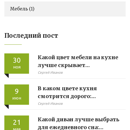
Мебель
(1)
Последний пост
Какой цвет мебели на кухне
30
лучше скрывает
ноя
загрязнения
Сергей Иванов
В каком цвете кухня
9
смотрится дорого:
июн
практическое руководство
Сергей Иванов
Какой диван лучше выбрать
21
для ежедневного сна:
мая