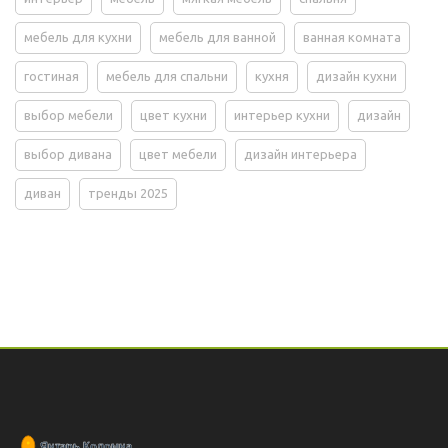
мебель для кухни
мебель для ванной
ванная комната
гостиная
мебель для спальни
кухня
дизайн кухни
выбор мебели
цвет кухни
интерьер кухни
дизайн
выбор дивана
цвет мебели
дизайн интерьера
диван
тренды 2025