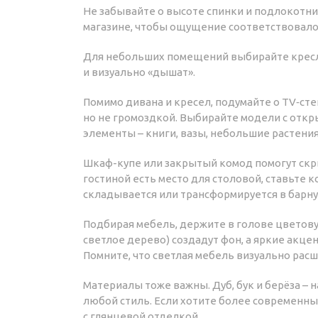
Не забывайте о высоте спинки и подлокотни
магазине, чтобы ощущение соответствовал
Для небольших помещений выбирайте кресла
и визуально «дышат».
Помимо дивана и кресел, подумайте о TV‑сте
но не громоздкой. Выбирайте модели с отк
элементы – книги, вазы, небольшие растения
Шкаф-купе или закрытый комод помогут скр
гостиной есть место для столовой, ставьте
складывается или трансформируется в барну
Подбирая мебель, держите в голове цветову
светлое дерево) создадут фон, а яркие акце
Помните, что светлая мебель визуально рас
Материалы тоже важны. Дуб, бук и берёза –
любой стиль. Если хотите более современн
с глянцевой отделкой.