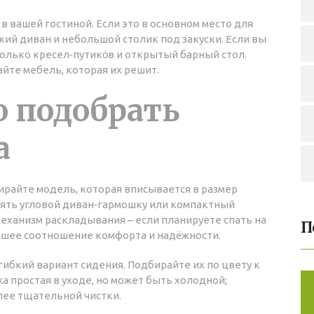
в вашей гостиной. Если это в основном место для
ий диван и небольшой столик под закуски. Если вы
олько кресел‑путико́в и открытый барный стол.
йте мебель, которая их решит.
о подобрать
а
ирайте модель, которая вписывается в размер
зять угловой диван‑гармошку или компактный
еханизм раскладывания – если планируете спать на
П
учшее соотношение комфорта и надёжности.
гибкий вариант сидения. Подбирайте их по цвету к
ожа простая в уходе, но может быть холодной;
лее тщательной чистки.