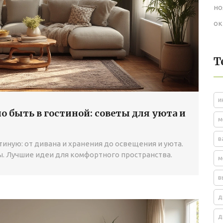
но
ок
Т
и
о быть в гостиной: советы для уюта и
м
в
тиную: от дивана и хранения до освещения и уюта.
. Лучшие идеи для комфортного пространства.
м
в
д
д