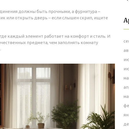
единения должны быть прочными, а фурнитура –
ик или открыть дверь – если слышен скрип, ищите
А
 где каждый элемент работает на комфорт и стиль. И
се
ачественных предмета, чем заполнять комнату
.
ав
ию
ию
ма
ап
ма
фе
ян
де