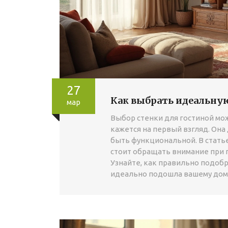
27
Как выбрать идеальную
мар
Выбор стенки для гостиной мож
кажется на первый взгляд. Она
быть функциональной. В стать
стоит обращать внимание при п
Узнайте, как правильно подобр
идеально подошла вашему дом