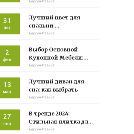
интерьере кухни?
Сергей Иванов
Лучший цвет для
31
спальни:
авг
психологическое
Сергей Иванов
влияние
Выбор Основной
2
Кухонной Мебели:
фев
Как Она Должна
Сергей Иванов
Быть?
Лучший диван для
13
сна: как выбрать
мар
Сергей Иванов
В тренде 2024:
27
Стильная плитка для
янв
ванной комнаты
Сергей Иванов