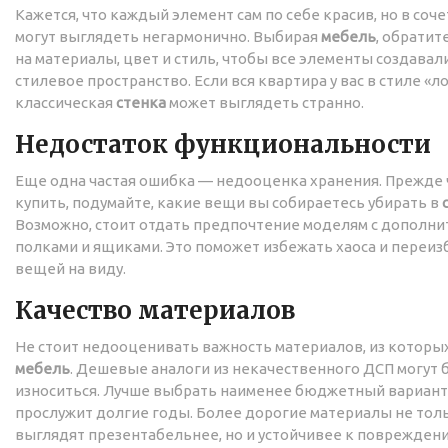
Кажется, что каждый элемент сам по себе красив, но в соч
могут выглядеть негармонично. Выбирая
мебель
, обратит
на материалы, цвет и стиль, чтобы все элементы создавал
стилевое пространство. Если вся квартира у вас в стиле «л
классическая
стенка
может выглядеть странно.
Недостаток функциональности
Еще одна частая ошибка — недооценка хранения. Прежде
купить, подумайте, какие вещи вы собираетесь убирать в
Возможно, стоит отдать предпочтение моделям с дополн
полками и ящиками. Это поможет избежать хаоса и переи
вещей на виду.
Качество материалов
Не стоит недооценивать важность материалов, из которы
мебель
. Дешевые аналоги из некачественного ДСП могут 
износиться. Лучше выбрать наименее бюджетный вариант
прослужит долгие годы. Более дорогие материалы не тол
выглядят презентабельнее, но и устойчивее к повреждени