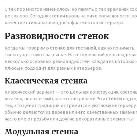
С тех пор многое изменилось, но память о тех временах со
до сих пор. Сегодня
стенки
вновь на пике популярности, но
качестве стильных и модных фрагментов интерьера.
Разновидности стенок
Когда мы говорим о
стенке
для
гостиной
, важно понимать,
типы существуют на рынке. На сегодняшний день выделя
несколько основных разновидностей, каждая из которых 
плюсы и подходит для разных интерьеров.
Классическая стенка
Классический вариант — это цельная конструкция, состоя
шкафов, полок и тумб, часто с витринами. Эти
стенки
подхо
тех, кто ценит традиции и стремится к уютному интерьеру
обычно делаются из дерева или его качественных замени
часто имеют резьбу или другие декоративные элементы.
Модульная стенка