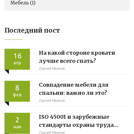
Мебель
(1)
Последний пост
На какой стороне кровати
16
лучше всего спать?
апр
Сергей Иванов
Совпадение мебели для
8
спальни: важно ли это?
фев
Сергей Иванов
ISO 45001 и зарубежные
2
стандарты охраны труда
мая
для российских
Сергей Иванов