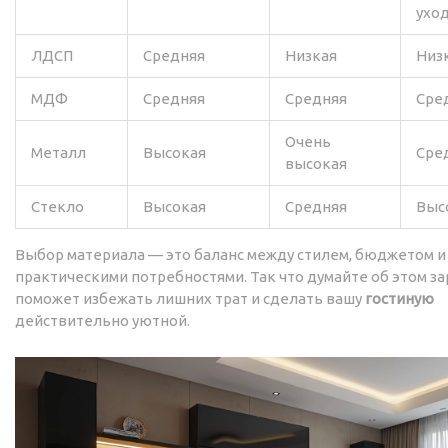
ухо
ЛДСП
Средняя
Низкая
Низ
МДФ
Средняя
Средняя
Сре
Очень
Металл
Высокая
Сре
высокая
Стекло
Высокая
Средняя
Выс
Выбор материала — это баланс между стилем, бюджетом и
практическими потребностями. Так что думайте об этом за
поможет избежать лишних трат и сделать вашу
гостиную
действительно уютной.