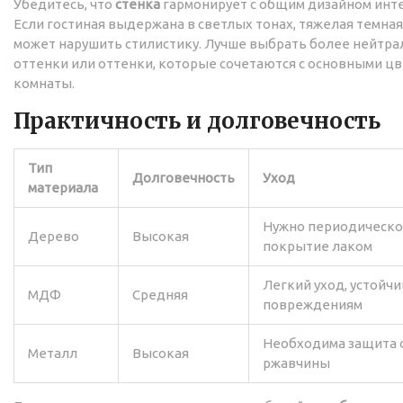
Убедитесь, что
стенка
гармонирует с общим дизайном инт
Если гостиная выдержана в светлых тонах, тяжелая темна
может нарушить стилистику. Лучше выбрать более нейтр
оттенки или оттенки, которые сочетаются с основными ц
комнаты.
Практичность и долговечность
Тип
Долговечность
Уход
материала
Нужно периодическ
Дерево
Высокая
покрытие лаком
Легкий уход, устойчи
МДФ
Средняя
повреждениям
Необходима защита 
Металл
Высокая
ржавчины