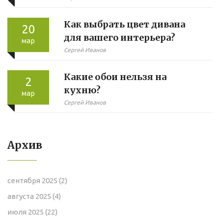
предприятий: как выйти на
Как выбрать цвет дивана
новый уровень ТБ
20
для вашего интерьера?
мар
Сергей Иванов
Какие обои нельзя на
2
кухню?
мар
Сергей Иванов
Архив
сентября 2025
(2)
августа 2025
(4)
июля 2025
(22)