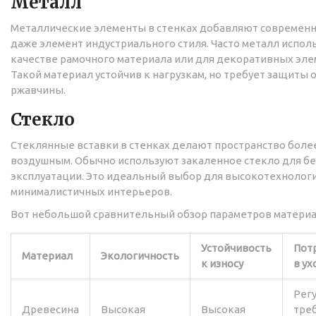
Металл
Металлические элементы в стенках добавляют современн
даже элемент индустриального стиля. Часто металл исполь
качестве рамочного материала или для декоративных эле
Такой материал устойчив к нагрузкам, но требует защиты 
ржавчины.
Стекло
Стеклянные вставки в стенках делают пространство боле
воздушным. Обычно используют закаленное стекло для б
эксплуатации. Это идеальный выбор для высокотехнолог
минималистичных интерьеров.
Вот небольшой сравнительный обзор параметров материа
Устойчивость
Пот
Материал
Экологичность
к износу
в ух
Рег
Древесина
Высокая
Высокая
тре