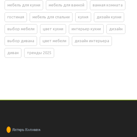
мебель для кухни
мебель для ванной
ванная комната
гостиная
мебель для спальни
кухня
дизайн кухни
выбор мебели
цвет кухни
интерьер кухни
дизайн
выбор дивана
цвет мебели
дизайн интерьера
диван
тренды 2025