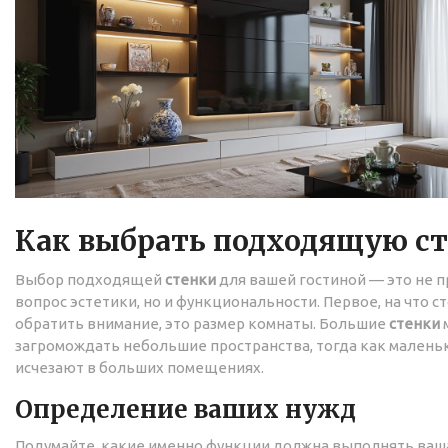
Как выбрать подходящую с
Выбор подходящей
стенки
для вашей гостиной — это не п
вопрос эстетики, но и функциональности. Первое, на что с
обратить внимание, это размер комнаты. Большие
стенки
загромождать небольшие пространства, тогда как малень
исчезают в больших помещениях.
Определение ваших нужд
Подумайте, какие именно функции должна выполнять ва