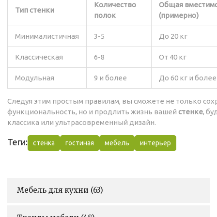
Количество
Общая вместим
Тип стенки
полок
(примерно)
Минималистичная
3-5
До 20 кг
Классическая
6-8
От 40 кг
Модульная
9 и более
До 60 кг и более
Следуя этим простым правилам, вы сможете не только сох
функциональность, но и продлить жизнь вашей
стенке
, бу
классика или ультрасовременный дизайн.
Теги:
стенка
гостиная
мебель
интерьер
Мебель для кухни
(63)