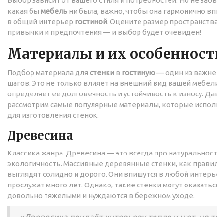
Выбор зависит от вашего стиля и потребностей. Но не за
какая бы
мебель
ни была, важно, чтобы она гармонично в
в общий интерьер
гостиной
. Оцените размер пространства
привычки и предпочтения — и выбор будет очевиден!
Материалы и их особенност
Подбор материала для
стенки
в
гостиную
— один из важн
шагов. Это не только влияет на внешний вид вашей мебели
определяет ее долговечность и устойчивость к износу. Да
рассмотрим самые популярные материалы, которые испол
для изготовления стенок.
Древесина
Классика жанра. Древесина — это всегда про натуральност
экологичность. Массивные деревянные стенки, как правил
выглядят солидно и дорого. Они впишутся в любой интерь
прослужат много лет. Однако, такие стенки могут оказатьс
довольно тяжелыми и нуждаются в бережном уходе.
«Древесина придаёт интерьеру тепло и уют, но т