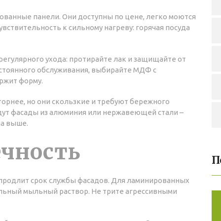
ованные панели. Они доступны по цене, легко моются
увствительность к сильному нагреву: горячая посуда
регулярного ухода: протирайте лак и защищайте от
остоянного обслуживания, выбирайте МДФ с
ержит форму.
орнее, но они скользкие и требуют бережного
ут фасады из алюминия или нержавеющей стали –
на выше.
ечность
П
 продлит срок службы фасадов. Для ламинированных
альный мыльный раствор. Не трите агрессивными