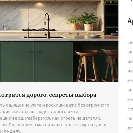
А
се
ав
ию
ию
ма
ап
отрятся дорого: секреты выбора
ма
ать ощущение уюта и роскоши даже без огромного
фе
какие фасады выглядят дорого и что
ешний вид. Разберёмся, как играть на деталях,
ян
во. Поговорим о материалах, цвете, фурнитуре и
де
и по делу.