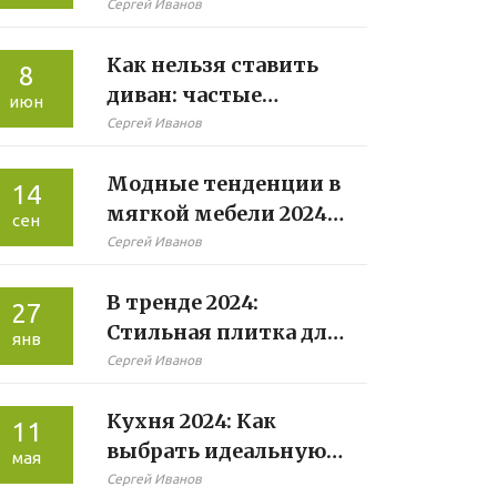
выбор для каждой
Сергей Иванов
поверхности
Как нельзя ставить
8
диван: частые
июн
ошибки и полезные
Сергей Иванов
советы
Модные тенденции в
14
мягкой мебели 2024
сен
года
Сергей Иванов
В тренде 2024:
27
Стильная плитка для
янв
ванной комнаты
Сергей Иванов
Кухня 2024: Как
11
выбрать идеальную
мая
мебель для
Сергей Иванов