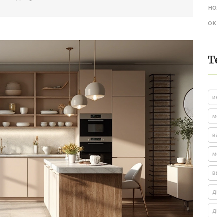
но
ок
Т
и
м
в
м
в
д
д