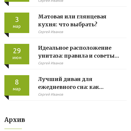
советы
Сергей Иванов
Матовая или глянцевая
3
кухня: что выбрать?
мар
Сергей Иванов
Идеальное расположение
29
унитаза: правила и советы
июн
для вашего туалета
Сергей Иванов
Лучший диван для
8
ежедневного сна: как
мар
выбрать?
Сергей Иванов
Архив