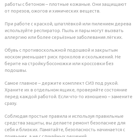
работы с бетоном – плотные кожаные. Они защищают
от порезов, ожогов и химических веществ.
При работе с краской, шпатлёвкой или пилением дерева
используйте респиратор. Пыль и пары могут вызвать
аллергию или более серьёзные заболевания лёгких.
Обувь с противоскольжной подошвой и закрытым
носком уменьшает риск проколов и скольжений. Не
берите на стройку босоножки или кроссовки без
подошвы.
Самое главное – держите комплект СИЗ под рукой.
Храните их в отдельном ящике, проверяйте состояние
перед каждой работой. Если что‑то изношено – замените
сразу.
Соблюдая простые правила и используя правильные
средства защиты, вы делаете ремонт безопаснее для
себя и близких. Памятайте, безопасность начинается с
привычек, а не с случайных решений.