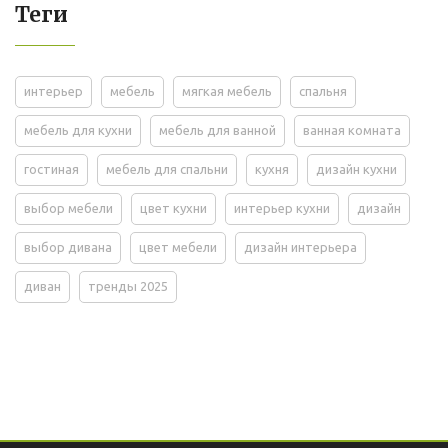
Теги
интерьер
мебель
мягкая мебель
спальня
мебель для кухни
мебель для ванной
ванная комната
гостиная
мебель для спальни
кухня
дизайн кухни
выбор мебели
цвет кухни
интерьер кухни
дизайн
выбор дивана
цвет мебели
дизайн интерьера
диван
тренды 2025