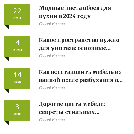
Модные цвета обоев для
22
кухни в 2024 году
сен
Сергей Иванов
Какое пространство нужно
4
для унитаза: основные
июн
требования и лайфхаки
Сергей Иванов
Как восстановить мебель из
14
ванной после разбухания от
ноя
воды
Сергей Иванов
Дорогие цвета мебели:
3
секреты стильных
авг
интерьеров
Сергей Иванов