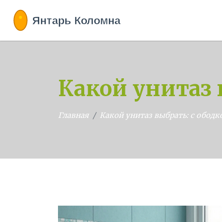
Какой унитаз 
Главная
Какой унитаз выбрать: с ободк