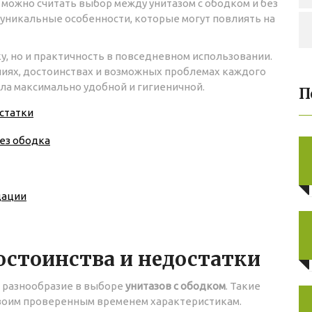
можно считать выбор между унитазом с ободком и без
и уникальные особенности, которые могут повлиять на
у, но и практичность в повседневном использовании.
ичиях, достоинствах и возможных проблемах каждого
ла максимально удобной и гигиеничной.
П
остатки
ез ободка
дации
остоинства и недостатки
 разнообразие в выборе
унитазов с ободком
. Такие
воим проверенным временем характеристикам.