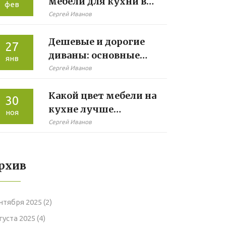
мебели для кухни в
фев
2024 году:
Сергей Иванов
практические советы
Дешевые и дорогие
27
диваны: основные
янв
различия и
Сергей Иванов
преимущества
Какой цвет мебели на
30
кухне лучше
ноя
скрывает
Сергей Иванов
загрязнения
рхив
нтября 2025
(2)
густа 2025
(4)