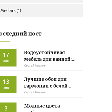
Мебель
(1)
оследний пост
Водоустойчивая
17
мебель для ванной:
янв
как выбрать
Сергей Иванов
идеальный вариант
Лучшие обои для
13
гармонии с белой
янв
мебелью
Сергей Иванов
Модные цвета
3