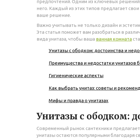
предпочтений. Одним из ключевых решений 
него. Каждый из этих типов предлагает сво
ваше решение.
Важно учитывать не только дизайн и эстетик
Эта статья поможет вам разобраться в разл
вида унитаза, чтобы ваша
ванная комната
ста
Унитазы с ободком: достоинства и нед
Преимущества и недостатки унитазов б
Гигиенические аспекты
Как выбрать унитаз: советы и рекомен
Мифы и правда о унитазах
Унитазы с ободком: д
Современный рынок сантехники предлагает
унитазы остаются популярными благодаря с