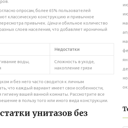
ров.
ию
согласно опросам, более 65% пользователей
ию
гают классическую конструкцию и привычное
пересмотра привычек.
Цена
и обильное количество
ма
разных слоев населения, что добавляет ироничный
ап
ма
Недостатки
фе
ян
ивание воды,
Сложность в уходе,
я
накопление грязи
де
но
ком и без него часто сводится к личным
ок
ть, что каждый вариант имеет свои особенности,
и гигиену вашей ванной комнаты. Рассмотрите все
ешение в пользу того или иного вида конструкции.
Т
статки унитазов без