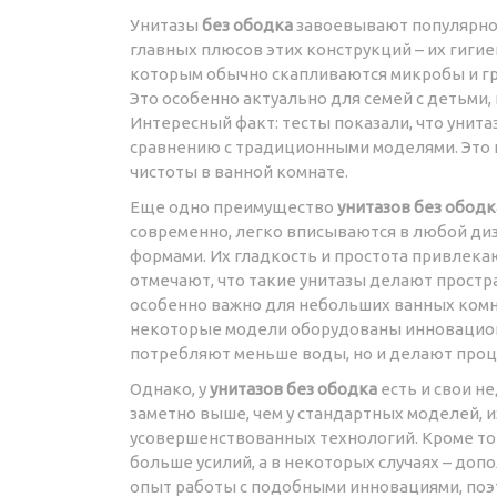
Унитазы
без ободка
завоевывают популярнос
главных плюсов этих конструкций – их гигие
которым обычно скапливаются микробы и гря
Это особенно актуально для семей с детьми,
Интересный факт: тесты показали, что унит
сравнению с традиционными моделями. Это
чистоты в ванной комнате.
Еще одно преимущество
унитазов без ободк
современно, легко вписываются в любой ди
формами. Их гладкость и простота привлек
отмечают, что такие унитазы делают простр
особенно важно для небольших ванных комна
некоторые модели оборудованы инновацион
потребляют меньше воды, но и делают проц
Однако, у
унитазов без ободка
есть и свои н
заметно выше, чем у стандартных моделей, и
усовершенствованных технологий. Кроме тог
больше усилий, а в некоторых случаях – до
опыт работы с подобными инновациями, поэ