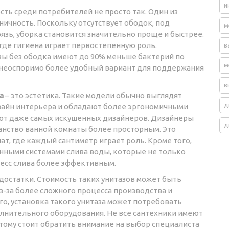
и
ть среди потребителей не просто так. Один из
ничность. Поскольку отсутствует ободок, под
м
зь, уборка становится значительно проще и быстрее.
 где гигиена играет первостепенную роль.
в
азы без ободка имеют до 90% меньше бактерий по
м
 неоспоримо более удобный вариант для поддержания
в
а
– это эстетика. Такие модели обычно выглядят
д
зайн интерьера и обладают более эргономичными
ают даже самых искушенных дизайнеров. Дизайнеры
д
анство ванной комнаты более просторным. Это
т, где каждый сантиметр играет роль. Кроме того,
ными системами слива воды, которые не только
есс слива более эффективным.
едостатки. Стоимость таких унитазов может быть
з-за более сложного процесса производства и
о, установка такого унитаза может потребовать
полнительного оборудования. Не все сантехники имеют
тому стоит обратить внимание на выбор специалиста