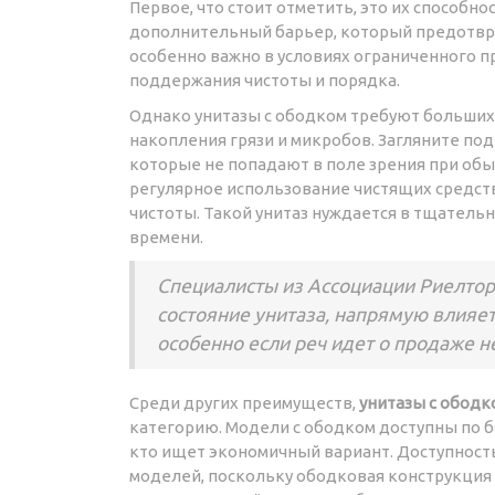
Первое, что стоит отметить, это их способн
дополнительный барьер, который предотвр
особенно важно в условиях ограниченного п
поддержания чистоты и порядка.
Однако унитазы с ободком требуют больших 
накопления грязи и микробов. Загляните под
которые не попадают в поле зрения при обы
регулярное использование чистящих средс
чистоты. Такой унитаз нуждается в тщатель
времени.
Специалисты из Ассоциации Риелторо
состояние унитаза, напрямую влияет
особенно если реч идет о продаже 
Среди других преимуществ,
унитазы с ободк
категорию. Модели с ободком доступны по б
кто ищет экономичный вариант. Доступност
моделей, поскольку ободковая конструкция