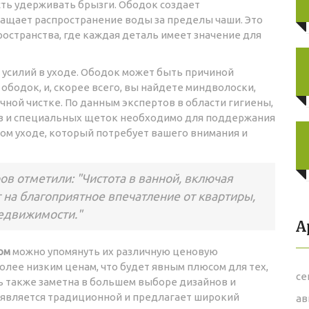
ость удерживать брызги. Ободок создает
ащает распространение воды за пределы чаши. Это
ространства, где каждая деталь имеет значение для
усилий в уходе. Ободок может быть причиной
 ободок, и, скорее всего, вы найдете миндволоски,
чной чистке. По данным экспертов в области гигиены,
тв и специальных щеток необходимо для поддержания
ном уходе, который потребует вашего внимания и
в отметили: "Чистота в ванной, включая
 на благоприятное впечатление от квартиры,
недвижимости."
А
ом
можно упомянуть их различную ценовую
олее низким ценам, что будет явным плюсом для тех,
се
ь также заметна в большем выборе дизайнов и
 является традиционной и предлагает широкий
ав