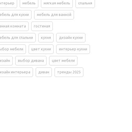
нтерьер
мебель
мягкая мебель
спальня
ебель для кухни
мебель для ванной
анная комната
гостиная
ебель для спальни
кухня
дизайн кухни
ыбор мебели
цвет кухни
интерьер кухни
изайн
выбор дивана
цвет мебели
изайн интерьера
диван
тренды 2025