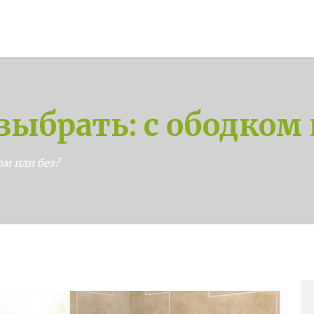
выбрать: с ободком 
ом или без?