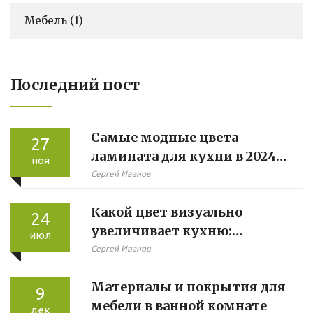
Мебель
(1)
Последний пост
Самые модные цвета
27
ламината для кухни в 2024
ноя
году
Сергей Иванов
Какой цвет визуально
24
увеличивает кухню:
июл
секреты, советы и тренды
Сергей Иванов
Материалы и покрытия для
9
мебели в ванной комнате
дек