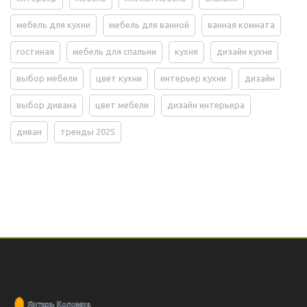
мебель для кухни
мебель для ванной
ванная комната
гостиная
мебель для спальни
кухня
дизайн кухни
выбор мебели
цвет кухни
интерьер кухни
дизайн
выбор дивана
цвет мебели
дизайн интерьера
диван
тренды 2025